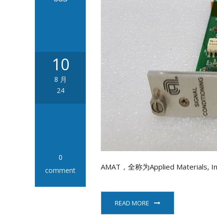
10
8 月
24
0
AMAT，全称为Applied Mate
comment
READ MORE