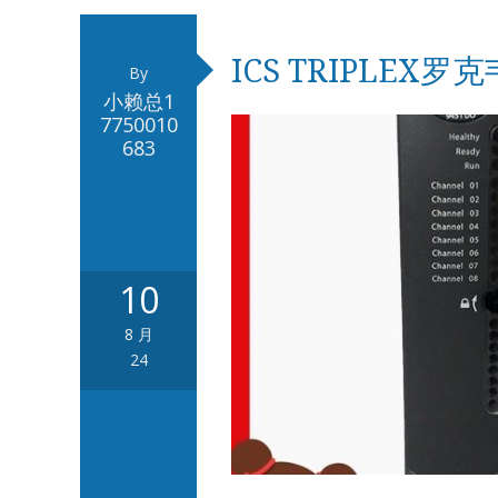
ICS TRIPLEX罗
By
小赖总1
7750010
683
10
8 月
24