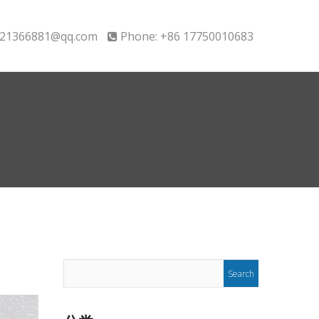
21366881@qq.com
Phone: +86 17750010683