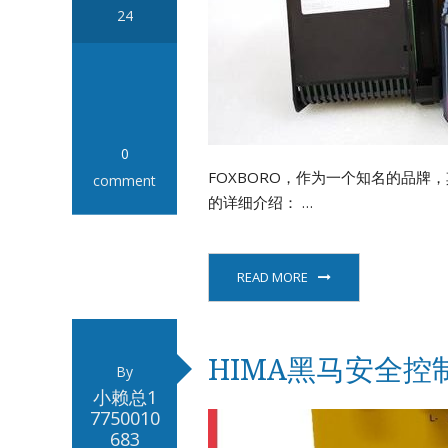
24
0
FOXBORO，作为一个知名的品牌
comment
的详细介绍： …
READ MORE
HIMA黑马安全控
By
小赖总1
7750010
683