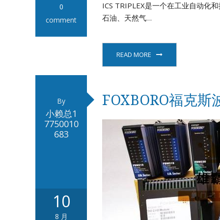
ICS TRIPLEX是一个在工业
0
石油、天然气…
comment
READ MORE
FOXBORO福克
By
小赖总1
7750010
683
10
8 月