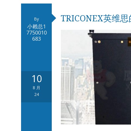
TRICONEX英
By
小赖总1
7750010
683
10
8 月
24