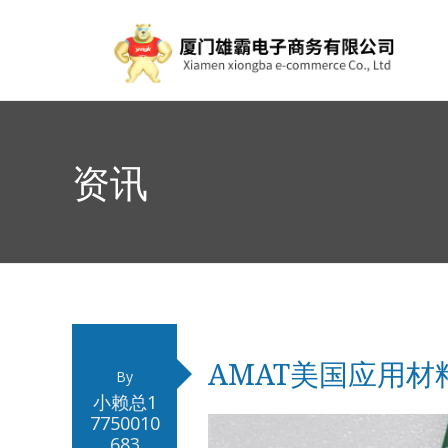
资讯
AMAT美国应用材
By
小赖总1
7750010
683