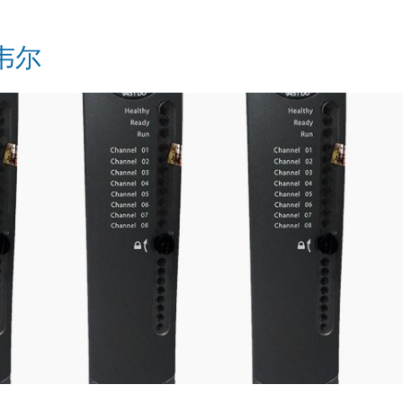
Kollmorgen
克韦尔
KONGSBERG
Lam Research
MOTOROLA
PROSOFT
REXROTH
Rolls Royce
SAM ELETRONICS
SCHNEIDER
TRICONEX