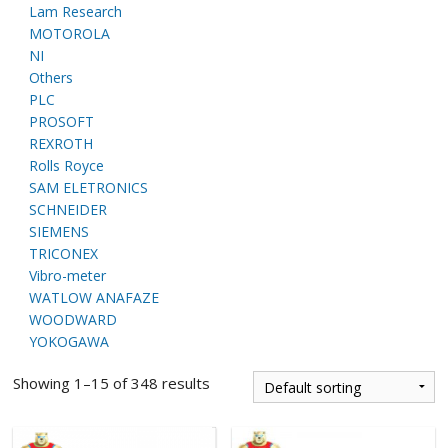
Lam Research
E
MOTOROLA
NI
Others
PLC
PROSOFT
REXROTH
Rolls Royce
SAM ELETRONICS
SCHNEIDER
A
SIEMENS
TRICONEX
Vibro-meter
WATLOW ANAFAZE
WOODWARD
YOKOGAWA
Showing 1–15 of 348 results