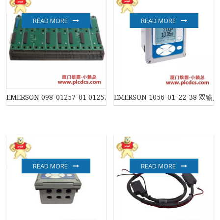
READ MORE
READ MORE
EMERSON 098-01257-01 01257-00-412 工业控制PCB板
EMERSON 1056-01-22-38 双
READ MORE
READ MORE