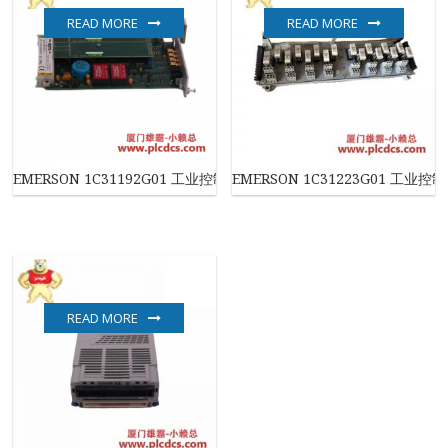
READ MORE
READ MORE
EMERSON 1C31192G01 工业控制模块
EMERSON 1C31223G01 工业控
READ MORE