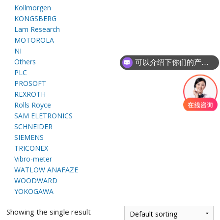
E
Kollmorgen
KONGSBERG
Lam Research
MOTOROLA
NI
Others
可以介绍下你们的产品么
PLC
PROSOFT
REXROTH
Rolls Royce
A
SAM ELETRONICS
SCHNEIDER
SIEMENS
TRICONEX
Vibro-meter
WATLOW ANAFAZE
WOODWARD
YOKOGAWA
Showing the single result