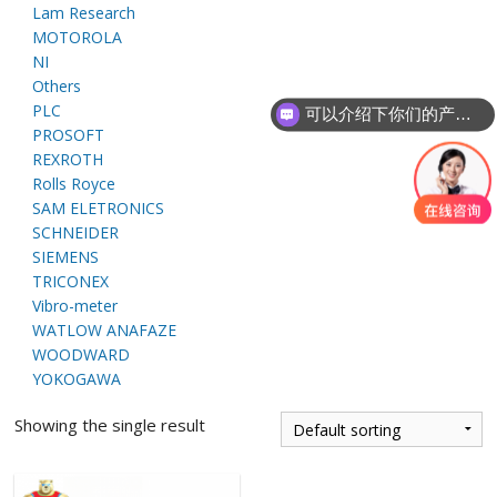
Lam Research
E
MOTOROLA
NI
Others
PLC
可以介绍下你们的产品么
PROSOFT
REXROTH
Rolls Royce
SAM ELETRONICS
SCHNEIDER
A
SIEMENS
TRICONEX
Vibro-meter
WATLOW ANAFAZE
WOODWARD
YOKOGAWA
Showing the single result