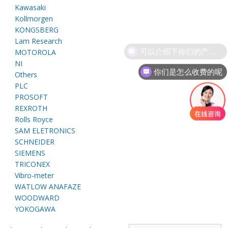
E
Kawasaki
Kollmorgen
KONGSBERG
Lam Research
可以介绍下你们的产品么
MOTOROLA
NI
你们是怎么收费的呢
Others
PLC
PROSOFT
REXROTH
A
Rolls Royce
SAM ELETRONICS
SCHNEIDER
SIEMENS
TRICONEX
Vibro-meter
WATLOW ANAFAZE
WOODWARD
YOKOGAWA