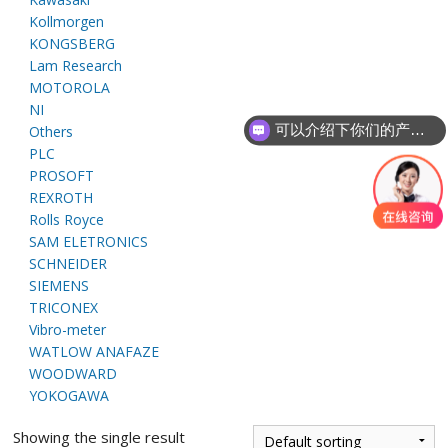
E
Kollmorgen
KONGSBERG
Lam Research
MOTOROLA
NI
可以介绍下你们的产品么
Others
PLC
PROSOFT
REXROTH
Rolls Royce
A
SAM ELETRONICS
SCHNEIDER
SIEMENS
TRICONEX
Vibro-meter
WATLOW ANAFAZE
WOODWARD
YOKOGAWA
Showing the single result