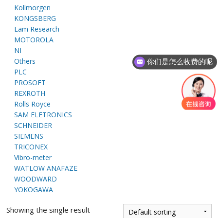
E
Kollmorgen
KONGSBERG
Lam Research
MOTOROLA
NI
Others
你们是怎么收费的呢
PLC
PROSOFT
REXROTH
Rolls Royce
A
SAM ELETRONICS
SCHNEIDER
SIEMENS
TRICONEX
Vibro-meter
WATLOW ANAFAZE
WOODWARD
YOKOGAWA
Showing the single result