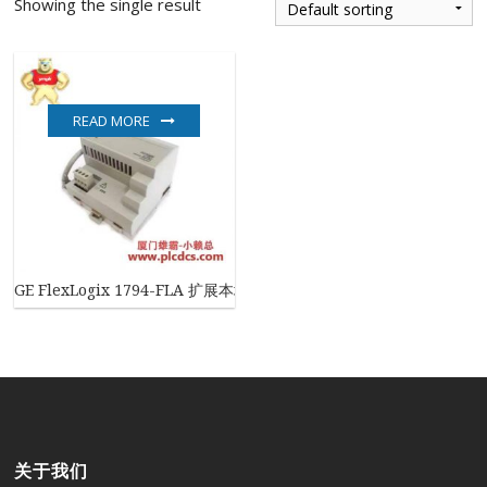
Showing the single result
READ MORE
GE FlexLogix 1794-FLA 扩展本地I/O适配器
关于我们