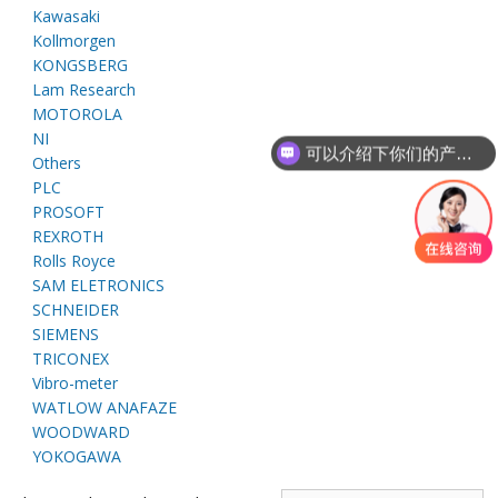
E
Kawasaki
Kollmorgen
KONGSBERG
Lam Research
MOTOROLA
NI
可以介绍下你们的产品么
Others
PLC
PROSOFT
REXROTH
A
Rolls Royce
SAM ELETRONICS
SCHNEIDER
SIEMENS
TRICONEX
Vibro-meter
WATLOW ANAFAZE
WOODWARD
YOKOGAWA