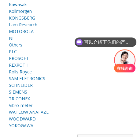
E
Kawasaki
Kollmorgen
KONGSBERG
Lam Research
MOTOROLA
NI
可以介绍下你们的产品么
Others
PLC
PROSOFT
REXROTH
A
Rolls Royce
SAM ELETRONICS
SCHNEIDER
SIEMENS
TRICONEX
Vibro-meter
WATLOW ANAFAZE
WOODWARD
YOKOGAWA