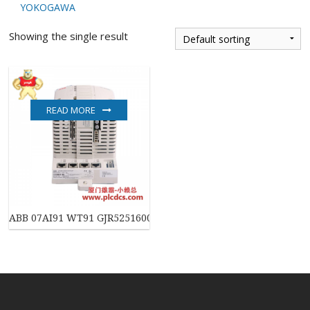
YOKOGAWA
Showing the single result
READ MORE
ABB 07AI91 WT91 GJR5251600R4202 模拟输入模块