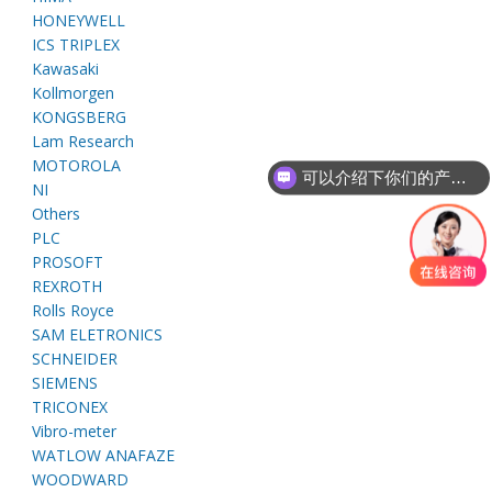
E
HONEYWELL
ICS TRIPLEX
Kawasaki
Kollmorgen
KONGSBERG
Lam Research
MOTOROLA
可以介绍下你们的产品么
NI
Others
PLC
A
PROSOFT
REXROTH
Rolls Royce
SAM ELETRONICS
SCHNEIDER
SIEMENS
TRICONEX
Vibro-meter
WATLOW ANAFAZE
WOODWARD