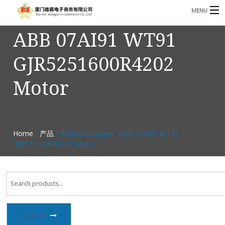
MENU
ABB 07AI91 WT91
3221366881@qq.com
Phone: +86 17750010683
GJR5251600R4202
首页
Motor
产品
B
资讯
B
关于我们
Home
/
产品
/ Products tagged “ABB 07AI91 WT91
GJR5251600R4202 Motor”
联系我们
SEARCH