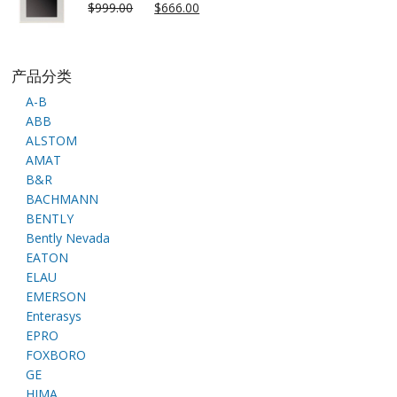
$
999.00
$
666.00
产品分类
A-B
ABB
ALSTOM
AMAT
B&R
BACHMANN
BENTLY
Bently Nevada
EATON
ELAU
EMERSON
Enterasys
EPRO
FOXBORO
GE
HIMA