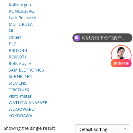
E
Kollmorgen
KONGSBERG
Lam Research
MOTOROLA
NI
Others
可以介绍下你们的产品么
PLC
PROSOFT
REXROTH
Rolls Royce
A
SAM ELETRONICS
SCHNEIDER
SIEMENS
TRICONEX
Vibro-meter
WATLOW ANAFAZE
WOODWARD
YOKOGAWA
Showing the single result