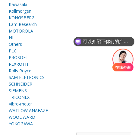
E
Kawasaki
Kollmorgen
KONGSBERG
Lam Research
MOTOROLA
NI
可以介绍下你们的产品么
Others
PLC
PROSOFT
REXROTH
A
Rolls Royce
SAM ELETRONICS
SCHNEIDER
SIEMENS
TRICONEX
Vibro-meter
WATLOW ANAFAZE
WOODWARD
YOKOGAWA