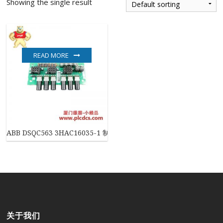
Showing the single result
READ MORE
ABB DSQC563 3HAC16035-1 制动释放板
关于我们