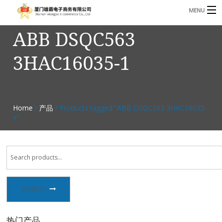
MENU
ABB DSQC563
3221366881@qq.com
Phone: +86 17750010683
3HAC16035-1
首页
产品
B
资讯
Home
/
产品
/ Products tagged “ABB DSQC563 3HAC16035-
B
1”
关于我们
联系我们
SEARCH
热门产品