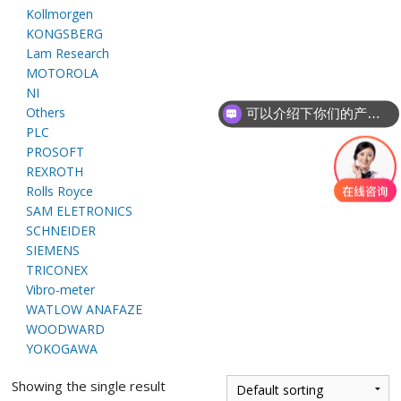
E
Kollmorgen
KONGSBERG
Lam Research
MOTOROLA
NI
Others
可以介绍下你们的产品么
PLC
PROSOFT
REXROTH
Rolls Royce
A
SAM ELETRONICS
SCHNEIDER
SIEMENS
TRICONEX
Vibro-meter
WATLOW ANAFAZE
WOODWARD
YOKOGAWA
Showing the single result