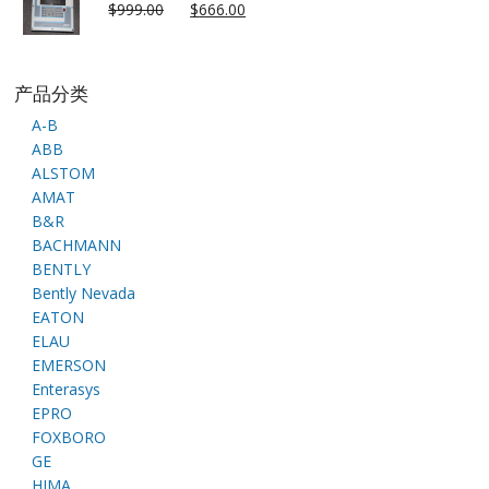
$
999.00
$
666.00
产品分类
A-B
ABB
ALSTOM
AMAT
B&R
BACHMANN
BENTLY
Bently Nevada
EATON
ELAU
EMERSON
Enterasys
EPRO
FOXBORO
GE
HIMA