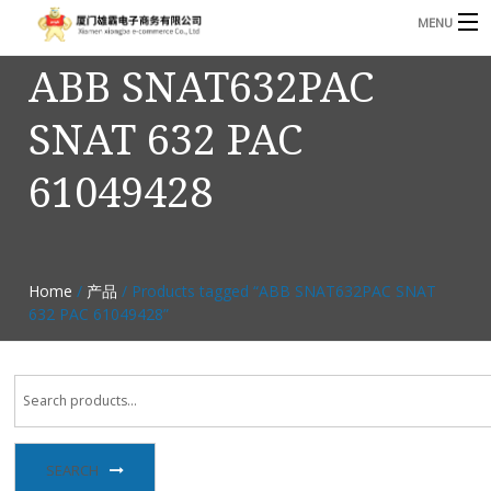
MENU
ABB SNAT632PAC
3221366881@qq.com
Phone: +86 17750010683
SNAT 632 PAC
首页
61049428
产品
B
资讯
B
关于我们
Home
/
产品
/ Products tagged “ABB SNAT632PAC SNAT
632 PAC 61049428”
联系我们
SEARCH