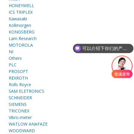
E
HONEYWELL
ICS TRIPLEX
Kawasaki
Kollmorgen
KONGSBERG
Lam Research
MOTOROLA
可以介绍下你们的产品么
NI
Others
PLC
A
PROSOFT
REXROTH
Rolls Royce
SAM ELETRONICS
SCHNEIDER
SIEMENS
TRICONEX
Vibro-meter
WATLOW ANAFAZE
WOODWARD