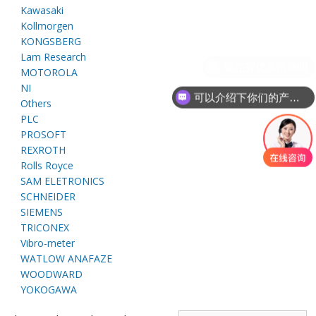
E
Kawasaki
Kollmorgen
KONGSBERG
Lam Research
MOTOROLA
NI
可以介绍下你们的产品么
Others
PLC
PROSOFT
REXROTH
A
Rolls Royce
SAM ELETRONICS
SCHNEIDER
SIEMENS
TRICONEX
Vibro-meter
WATLOW ANAFAZE
WOODWARD
YOKOGAWA