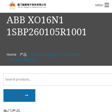
MENU
ABB XO16N1
3221366881@qq.com
Phone: +86 17750010683
1SBP260105R1001
首页
产品
B
资讯
Home
/
产品
/ Products tagged “ABB XO16N1
B
1SBP260105R1001”
关于我们
联系我们
SEARCH
热门产品