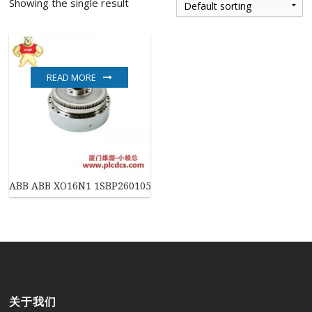
Showing the single result
READ MORE
ABB ABB XO16N1 1SBP260105R1001 控制模块
关于我们