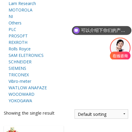
Lam Research
E
MOTOROLA
NI
Others
PLC
可以介绍下你们的产品么
PROSOFT
REXROTH
Rolls Royce
SAM ELETRONICS
SCHNEIDER
A
SIEMENS
TRICONEX
Vibro-meter
WATLOW ANAFAZE
WOODWARD
YOKOGAWA
Showing the single result