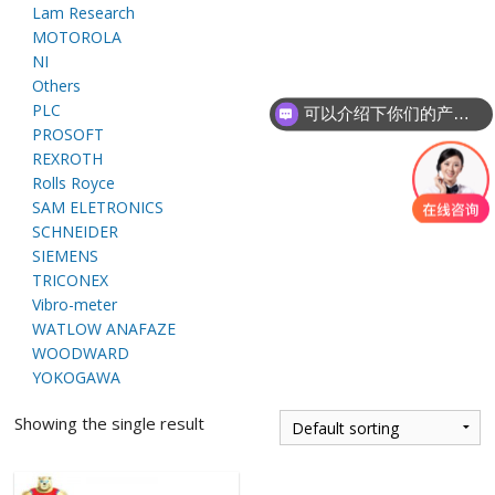
Lam Research
E
MOTOROLA
NI
Others
PLC
可以介绍下你们的产品么
PROSOFT
REXROTH
Rolls Royce
SAM ELETRONICS
SCHNEIDER
A
SIEMENS
TRICONEX
Vibro-meter
WATLOW ANAFAZE
WOODWARD
YOKOGAWA
Showing the single result