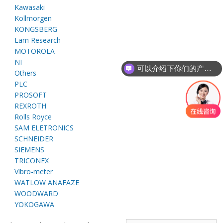
E
Kawasaki
Kollmorgen
KONGSBERG
Lam Research
MOTOROLA
NI
可以介绍下你们的产品么
Others
PLC
PROSOFT
REXROTH
A
Rolls Royce
SAM ELETRONICS
SCHNEIDER
SIEMENS
TRICONEX
Vibro-meter
WATLOW ANAFAZE
WOODWARD
YOKOGAWA