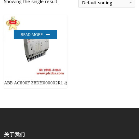
Showing the single result
READ MORE
ABB AC800F 3BDH000002R1 控制器
关于我们