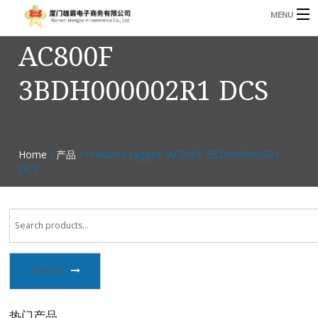
MENU
AC800F
3221366881@qq.com
Phone: +86 17750010683
3BDH000002R1 DCS
首页
产品
B
资讯
Home
/
产品
/ Products tagged “AC800F 3BDH000002R1
B
DCS”
关于我们
联系我们
SEARCH
热门产品