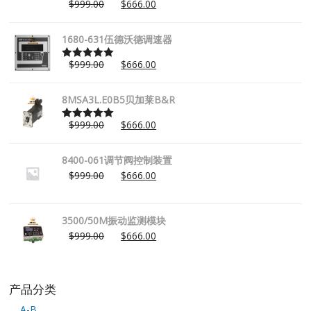
$
999.00
$
666.00
Rated
5.00
out of 5
1680-631伍德沃德调速器
$
999.00
$
666.00
Rated
5.00
out of 5
8MSA3L.E0B5贝加莱B&R
$
999.00
$
666.00
Rated
5.00
out of 5
8400-061调节阀控制装置
$
999.00
$
666.00
3500/50M振动监测模块
$
999.00
$
666.00
产品分类
A-B