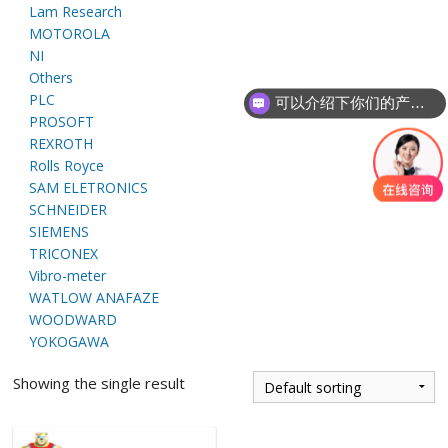
Lam Research
E
MOTOROLA
NI
Others
PLC
可以介绍下你们的产品么
PROSOFT
REXROTH
Rolls Royce
SAM ELETRONICS
SCHNEIDER
A
SIEMENS
TRICONEX
Vibro-meter
WATLOW ANAFAZE
WOODWARD
YOKOGAWA
Showing the single result