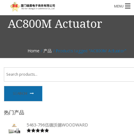
MENU
AC800M Actuator
3221366881@qq.com
Phone: +86 17750010683
首页
产品
Home
/
产品
/ Products tagged “AC800M Actuator”
B
资讯
B
关于我们
联系我们
SEARCH
热门产品
5463-796伍德沃德WOODWARD