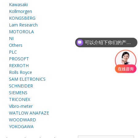
E
Kawasaki
Kollmorgen
KONGSBERG
Lam Research
MOTOROLA
NI
可以介绍下你们的产品么
Others
PLC
PROSOFT
REXROTH
A
Rolls Royce
SAM ELETRONICS
SCHNEIDER
SIEMENS
TRICONEX
Vibro-meter
WATLOW ANAFAZE
WOODWARD
YOKOGAWA