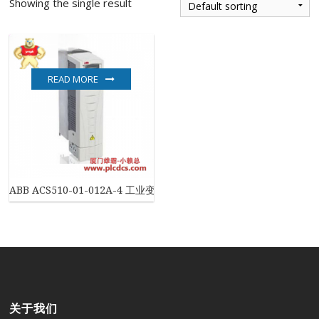
Showing the single result
READ MORE
ABB ACS510-01-012A-4 工业变频器
关于我们