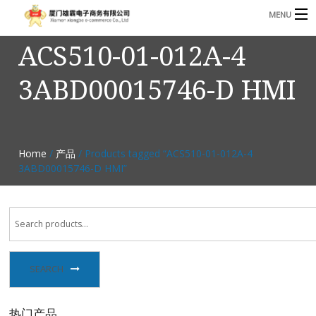
MENU
ACS510-01-012A-4
3221366881@qq.com
Phone: +86 17750010683
3ABD00015746-D HMI
首页
产品
B
资讯
Home
/
产品
/ Products tagged “ACS510-01-012A-4
B
3ABD00015746-D HMI”
关于我们
联系我们
SEARCH
热门产品