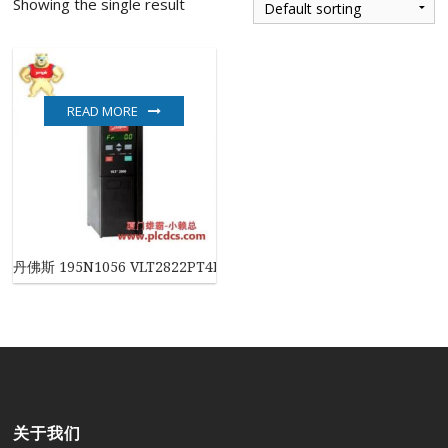
Showing the single result
READ MORE
丹佛斯 195N1056 VLT2822PT4B20SBR1DBF10A00C0 变频器
关于我们