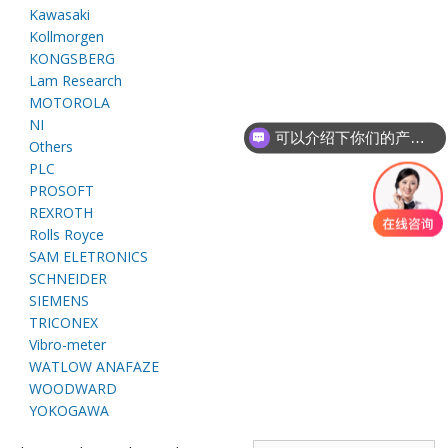
E
Kawasaki
Kollmorgen
KONGSBERG
Lam Research
MOTOROLA
NI
可以介绍下你们的产品么
Others
PLC
PROSOFT
REXROTH
A
Rolls Royce
SAM ELETRONICS
SCHNEIDER
SIEMENS
TRICONEX
Vibro-meter
WATLOW ANAFAZE
WOODWARD
YOKOGAWA