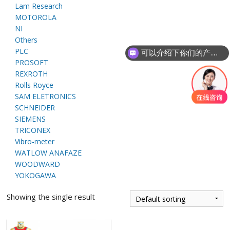
Lam Research
E
MOTOROLA
NI
Others
PLC
可以介绍下你们的产品么
PROSOFT
REXROTH
Rolls Royce
SAM ELETRONICS
SCHNEIDER
A
SIEMENS
TRICONEX
Vibro-meter
WATLOW ANAFAZE
WOODWARD
YOKOGAWA
Showing the single result