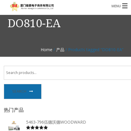
MENU
DO810-EA
3221366881@qq.com
Phone: +86 17750010683
首页
产品
Home
/
产品
/ Products tagged “DO810-EA”
B
资讯
B
关于我们
联系我们
SEARCH
热门产品
5463-796伍德沃德WOODWARD