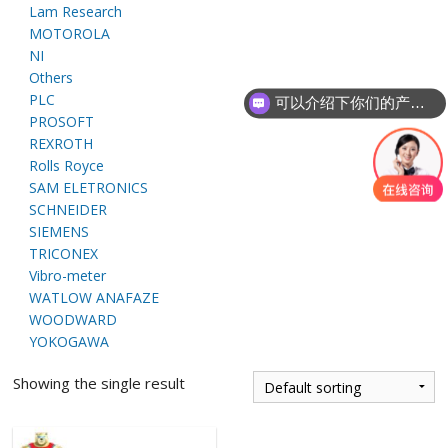
Lam Research
E
MOTOROLA
NI
Others
PLC
可以介绍下你们的产品么
PROSOFT
REXROTH
Rolls Royce
SAM ELETRONICS
SCHNEIDER
A
SIEMENS
TRICONEX
Vibro-meter
WATLOW ANAFAZE
WOODWARD
YOKOGAWA
Showing the single result