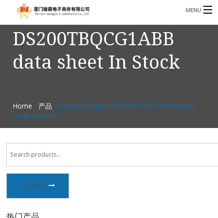
MENU
DS200TBQCG1ABB
3221366881@qq.com
Phone: +86 17750010683
data sheet In Stock
首页
产品
B
资讯
Home
/
产品
/ Products tagged “DS200TBQCG1ABB data
B
sheet In Stock”
关于我们
联系我们
SEARCH
热门产品