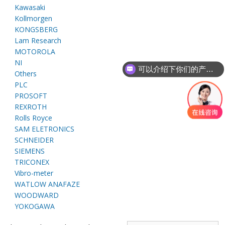
E
Kawasaki
Kollmorgen
KONGSBERG
Lam Research
MOTOROLA
NI
可以介绍下你们的产品么
Others
PLC
PROSOFT
REXROTH
A
Rolls Royce
SAM ELETRONICS
SCHNEIDER
SIEMENS
TRICONEX
Vibro-meter
WATLOW ANAFAZE
WOODWARD
YOKOGAWA