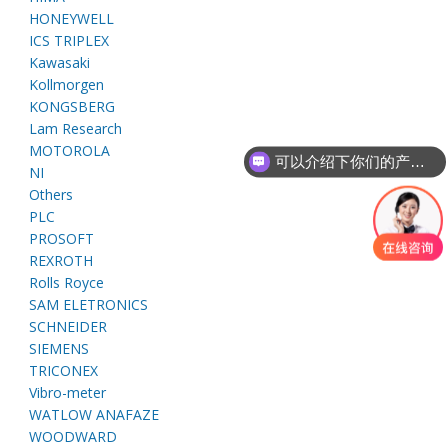
E
HONEYWELL
ICS TRIPLEX
Kawasaki
Kollmorgen
KONGSBERG
Lam Research
MOTOROLA
可以介绍下你们的产品么
NI
Others
PLC
A
PROSOFT
REXROTH
Rolls Royce
SAM ELETRONICS
SCHNEIDER
SIEMENS
TRICONEX
Vibro-meter
WATLOW ANAFAZE
WOODWARD