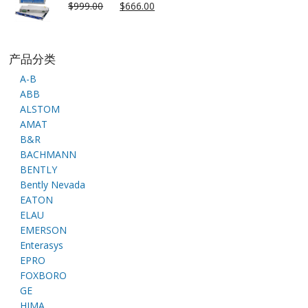
$
999.00
$
666.00
产品分类
A-B
ABB
ALSTOM
AMAT
B&R
BACHMANN
BENTLY
Bently Nevada
EATON
ELAU
EMERSON
Enterasys
EPRO
FOXBORO
GE
HIMA