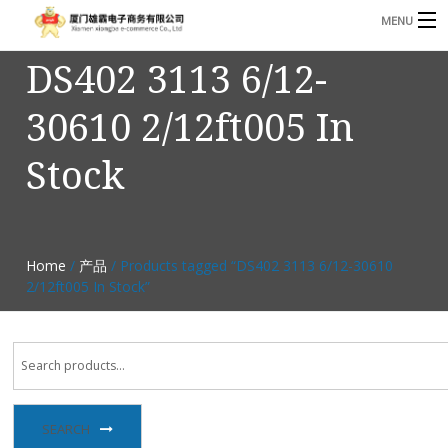
MENU
DS402 3113 6/12-
3221366881@qq.com
Phone: +86 17750010683
30610 2/12ft005 In
首页
Stock
产品
B
资讯
B
关于我们
Home
/
产品
/ Products tagged “DS402 3113 6/12-30610
2/12ft005 In Stock”
联系我们
SEARCH