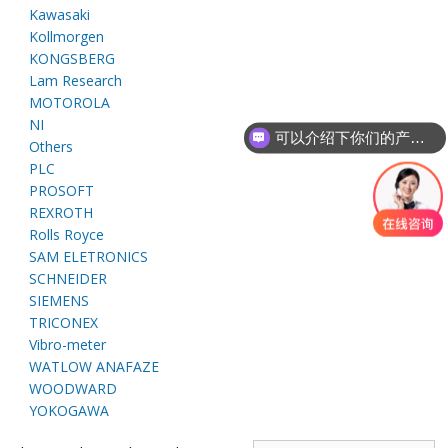
E
Kawasaki
Kollmorgen
KONGSBERG
Lam Research
MOTOROLA
NI
可以介绍下你们的产品么
Others
PLC
PROSOFT
REXROTH
A
Rolls Royce
SAM ELETRONICS
SCHNEIDER
SIEMENS
TRICONEX
Vibro-meter
WATLOW ANAFAZE
WOODWARD
YOKOGAWA