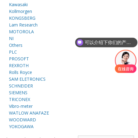
E
Kawasaki
Kollmorgen
KONGSBERG
Lam Research
MOTOROLA
NI
可以介绍下你们的产品么
Others
PLC
PROSOFT
REXROTH
A
Rolls Royce
SAM ELETRONICS
SCHNEIDER
SIEMENS
TRICONEX
Vibro-meter
WATLOW ANAFAZE
WOODWARD
YOKOGAWA