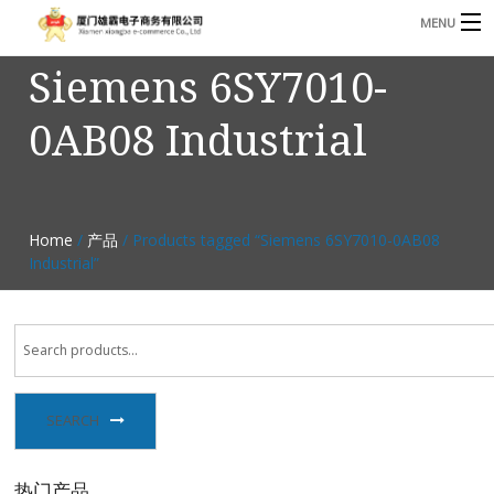
MENU
Siemens 6SY7010-
3221366881@qq.com
Phone: +86 17750010683
0AB08 Industrial
首页
产品
B
资讯
Home
/
产品
/ Products tagged “Siemens 6SY7010-0AB08
B
Industrial”
关于我们
联系我们
SEARCH
热门产品