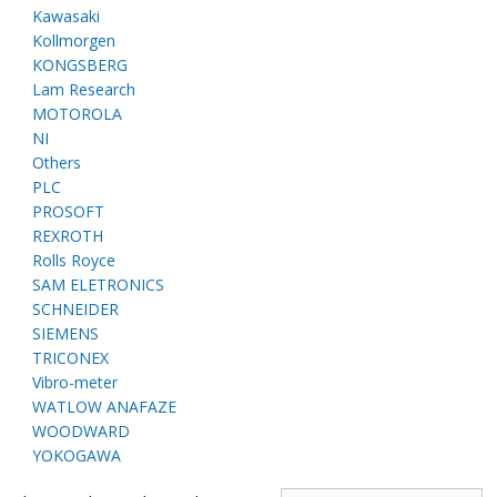
E
Kawasaki
Kollmorgen
KONGSBERG
Lam Research
MOTOROLA
NI
Others
PLC
PROSOFT
REXROTH
A
Rolls Royce
SAM ELETRONICS
SCHNEIDER
SIEMENS
TRICONEX
Vibro-meter
WATLOW ANAFAZE
WOODWARD
YOKOGAWA