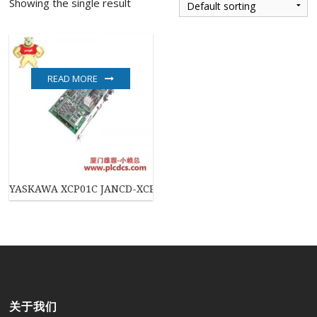
Showing the single result
READ MORE
YASKAWA XCP01C JANCD-XCP01C-1 控制板
关于我们