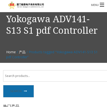
MENU
Yokogawa ADV141-
3221366881@qq.com
Phone: +86 17750010683
S13 S1 pdf Controller
首页
产品
B
资讯
Home
/
产品
/ Products tagged “Yokogawa ADV141-S13 S1
B
pdf Controller”
关于我们
联系我们
SEARCH
热门产品