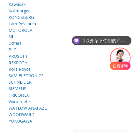
E
Kawasaki
Kollmorgen
KONGSBERG
Lam Research
MOTOROLA
NI
可以介绍下你们的产品么
Others
PLC
PROSOFT
REXROTH
A
Rolls Royce
SAM ELETRONICS
SCHNEIDER
SIEMENS
TRICONEX
Vibro-meter
WATLOW ANAFAZE
WOODWARD
YOKOGAWA