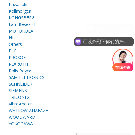
E
Kawasaki
Kollmorgen
KONGSBERG
Lam Research
MOTOROLA
NI
可以介绍下你们的产品么
Others
PLC
PROSOFT
REXROTH
A
Rolls Royce
SAM ELETRONICS
SCHNEIDER
SIEMENS
TRICONEX
Vibro-meter
WATLOW ANAFAZE
WOODWARD
YOKOGAWA