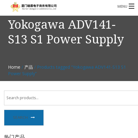
MENU
Yokogawa ADV141-
3221366881@qq.com
Phone: +86 17750010683
S13 S1 Power Supply
首页
产品
B
资讯
Home
/
产品
/ Products tagged “Yokogawa ADV141-S13 S1
B
Power Supply”
关于我们
联系我们
SEARCH
热门产品