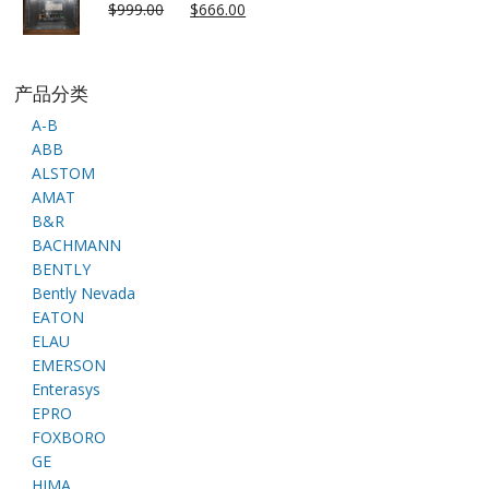
$
999.00
$
666.00
产品分类
A-B
ABB
ALSTOM
AMAT
B&R
BACHMANN
BENTLY
Bently Nevada
EATON
ELAU
EMERSON
Enterasys
EPRO
FOXBORO
GE
HIMA