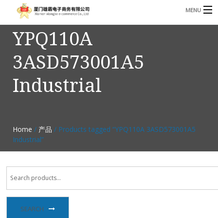
MENU
YPQ110A
3221366881@qq.com
Phone: +86 17750010683
3ASD573001A5
首页
Industrial
产品
B
资讯
B
关于我们
Home
/
产品
/ Products tagged “YPQ110A 3ASD573001A5
Industrial”
联系我们
SEARCH