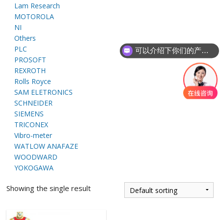
Lam Research
E
MOTOROLA
NI
Others
PLC
可以介绍下你们的产品么
PROSOFT
REXROTH
Rolls Royce
SAM ELETRONICS
SCHNEIDER
A
SIEMENS
TRICONEX
Vibro-meter
WATLOW ANAFAZE
WOODWARD
YOKOGAWA
Showing the single result