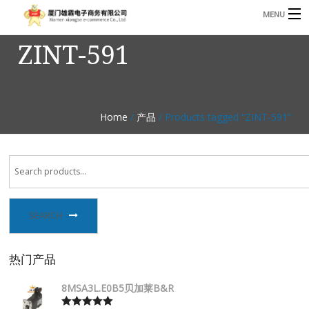
MENU
ZINT-591
3221366881@qq.com
Phone: +86 17750010683
首页
产品
Home
/
产品
/ Products tagged “ZINT-591”
B
资讯
B
关于我们
联系我们
SEARCH
热门产品
8MSA3L.E0B5贝加莱B&R