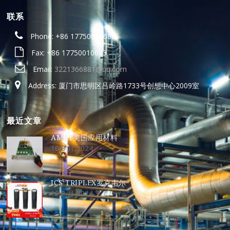
联系
Phone: +86 17750010683
Fax: +86 17750010683
Email:
3221366881@qq.com
Address: 厦门市思明区吕岭路1733号创想中心2009室
最近文章
AMAT美国应用材料
10 8 月,2024
ICS TRIPLEX罗克韦尔
10 8 月,2024