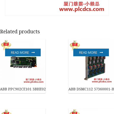
Related products
READ MORE
READ MORE
ABB PPC902CE101 3BHE028959R0101 工业控制器模块
ABB DSMC112 57360