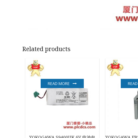
Related products
READ MORE
READ
YOKOGAWA S9400UK 6V 电池包
YOKOGAWA E