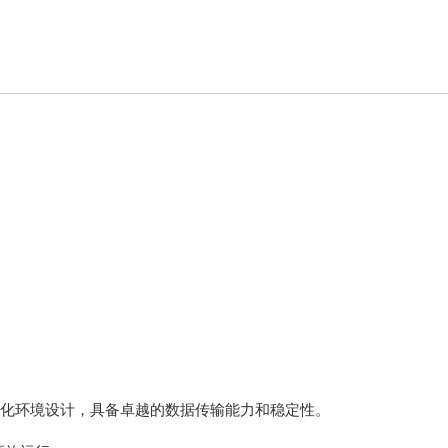
Kollmorgen
KONGSBERG
Lam Research
MOTOROLA
PROSOFT
REXROTH
Rolls Royce
SAM ELETRONICS
SCHNEIDER
自动化环境设计，具备卓越的数据传输能力和稳定性。
TRICONEX