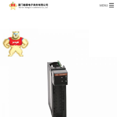
MENU
3221366881@qq.com
Phone: +86 17750010683
首页
产品
B
资讯
B
关于我们
联系我们