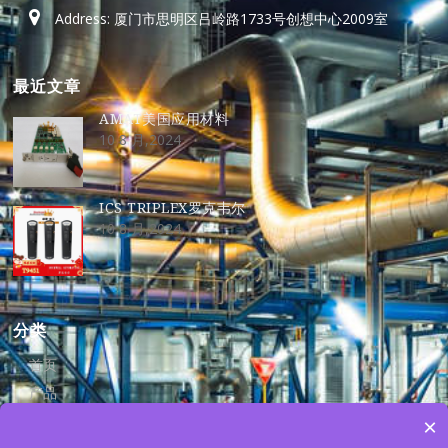
Address: 厦门市思明区吕岭路1733号创想中心2009室
最近文章
AMAT美国应用材料
10 8 月,2024
ICS TRIPLEX罗克韦尔
10 8 月,2024
分类
首页
产品
资讯
×