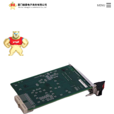
MENU
3221366881@qq.com
Phone: +86 17750010683
首页
产品
B
资讯
B
关于我们
联系我们