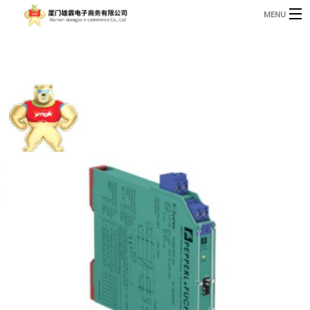
MENU
3221366881@qq.com
Phone: +86 17750010683
首页
产品
B
资讯
B
关于我们
联系我们