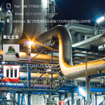
Fax: +86 17750010683
Email:
3221366881@qq.com
Address: 厦门市思明区吕岭路1733号创想中心2009室
最近文章
AMAT美国应用材料
10 8 月,2024
ICS TRIPLEX罗克韦尔
10 8 月,2024
分类
首页