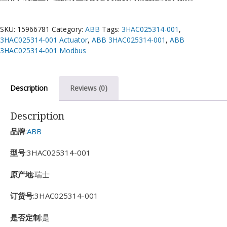
SKU:
15966781
Category:
ABB
Tags:
3HAC025314-001
,
3HAC025314-001 Actuator
,
ABB 3HAC025314-001
,
ABB
3HAC025314-001 Modbus
Description
Reviews (0)
Description
品牌
:
ABB
型号
:3HAC025314-001
原产地
:瑞士
订货号
:3HAC025314-001
是否定制
:是