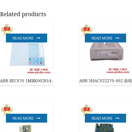
Related products
READ MORE
READ MORE
ABB REC670 1MRK002814-AB 高性能继电器模块
ABB 3HAC022279-00
READ MORE
READ MORE