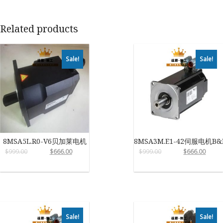
Related products
Sale!
Sale!
8MSA5L.R0-V6贝加莱电机
8MSA3M.E1-42伺服电机B&
$
999.00
$
666.00
$
999.00
$
666.00
Sale!
Sale!