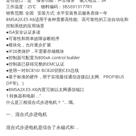
是否进口：是 报警功能：声音报警 输入电流：5A
E
工作温度：25℃ 物料编码：3BSE013177R1
销售范围: 全国 安装方式: 水平安装售后服务质保一年
8MSA2X.E5-K6适用于各种需要高性能、高可靠性的工业自动化和
控制系统的应用场景
●ISA安全认证多读
●可靠性和简单故障诊断程序
●模块化，允许逐步扩展
●IP20类保护，不需要存储模块
●控制器可配置为800xA control builder
●控制器已获得完整的EMC认证
A
●使用一对BC810/ BC820切割CEX总线
●基于标准的硬件，用于实现最佳通信连接(以太网、PROFIBUS
DP等)。)
●8MSA2X.E5-K6内置冗馀以太网通信端口
1.转换器和电刷 …”
什么是三相混合式步进电机？ “… 哦。
一、混合式步进电机
混合式步进电机是综合了永磁式和 …