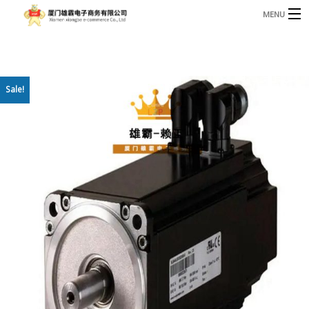
MENU
3221366881@qq.com
Phone: +86 17750010683
首页
Sale!
产品
B
资讯
B
关于我们
联系我们