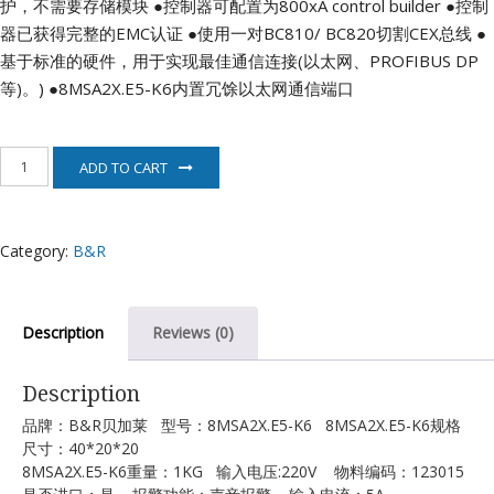
护，不需要存储模块
●控制器可配置为800xA control builder
●控制
器已获得完整的EMC认证
●使用一对BC810/ BC820切割CEX总线
●
基于标准的硬件，用于实现最佳通信连接(以太网、PROFIBUS DP
等)。)
●8MSA2X.E5-K6内置冗馀以太网通信端口
8MSA2X.E5-
ADD TO CART
K6
贝
加
莱
Category:
B&R
B&R
quantity
Description
Reviews (0)
Description
品牌：B&R贝加莱 型号：8MSA2X.E5-K6 8MSA2X.E5-K6规格
尺寸：40*20*20
8MSA2X.E5-K6重量：1KG 输入电压:220V 物料编码：123015