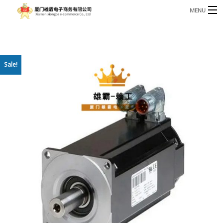
MENU
3221366881@qq.com
Phone: +86 17750010683
首页
Sale!
产品
B
资讯
B
关于我们
联系我们