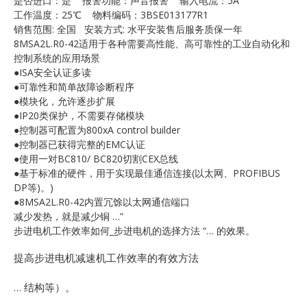
是否进口：是 报警功能：声音报警 输入电流：5A
E
工作温度：25℃ 物料编码：3BSE013177R1
销售范围: 全国 安装方式: 水平安装售后服务质保一年
8MSA2L.R0-42适用于各种需要高性能、高可靠性的工业自动化和
控制系统的应用场景
●ISA安全认证多读
●可靠性和简单故障诊断程序
●模块化，允许逐步扩展
●IP20类保护，不需要存储模块
●控制器可配置为800xA control builder
●控制器已获得完整的EMC认证
A
●使用一对BC810/ BC820切割CEX总线
●基于标准的硬件，用于实现最佳通信连接(以太网、PROFIBUS
DP等)。)
●8MSA2L.R0-42内置冗馀以太网通信端口
减少发热，就是减少铜 …”
步进电机工作效率如何_步进电机的选择方法 “… 的效果。
提高步进电机减速机工作效率的有效方法
… 结构等）。