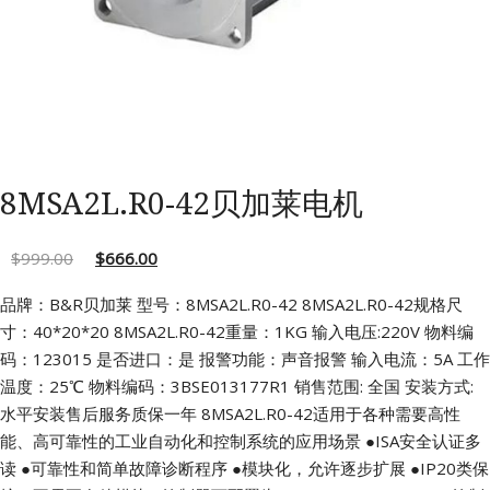
8MSA2L.R0-42贝加莱电机
$
999.00
$
666.00
品牌：B&R贝加莱 型号：8MSA2L.R0-42 8MSA2L.R0-42规格尺
寸：40*20*20
8MSA2L.R0-42重量：1KG 输入电压:220V 物料编
码：123015
是否进口：是 报警功能：声音报警 输入电流：5A
工作
温度：25℃ 物料编码：3BSE013177R1
销售范围: 全国 安装方式:
水平安装售后服务质保一年
8MSA2L.R0-42适用于各种需要高性
能、高可靠性的工业自动化和控制系统的应用场景
●ISA安全认证多
读
●可靠性和简单故障诊断程序
●模块化，允许逐步扩展
●IP20类保