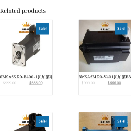
Related products
Sale!
Sale!
8MSA6S.R0-B400-1贝加莱电机
8MSA5M.R0-V401贝加莱B
$
999.00
$
666.00
$
999.00
$
666.00
Sale!
Sale!