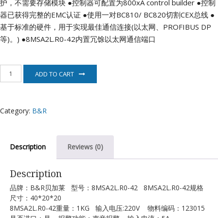
护，不需要存储模块
●控制器可配置为800xA control builder
●控制
器已获得完整的EMC认证
●使用一对BC810/ BC820切割CEX总线
●
基于标准的硬件，用于实现最佳通信连接(以太网、PROFIBUS DP
等)。)
●8MSA2L.R0-42内置冗馀以太网通信端口
8MSA2L.R0-
ADD TO CART
42
贝
加
莱
Category:
B&R
电
机
quantity
Description
Reviews (0)
Description
品牌：B&R贝加莱 型号：8MSA2L.R0-42 8MSA2L.R0-42规格
尺寸：40*20*20
8MSA2L.R0-42重量：1KG 输入电压:220V 物料编码：123015