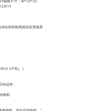
V5规格尺寸：40*20*20
Kollmorgen
23015
KONGSBERG
Lam Research
工业自动化和控制系统的应用场景
MOTOROLA
PROSOFT
REXROTH
US DP等)。)
Rolls Royce
D启动运转，
SAM ELETRONICS
启动电机
SCHNEIDER
机换相得电、反向启动旋转 …”
TRICONEX