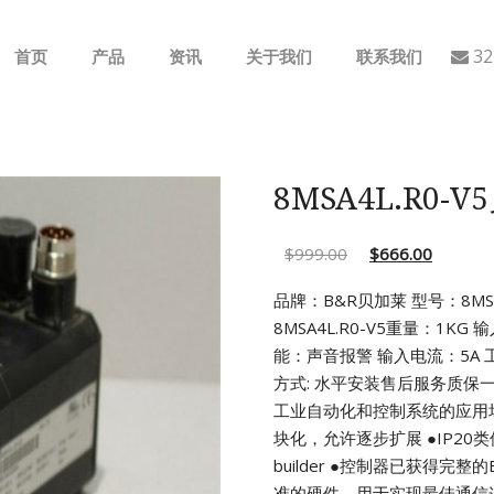
32
首页
产品
资讯
关于我们
联系我们
ABB
行业动态
B&R
公司介绍
8MSA4L.R0-
GE
$
999.00
$
666.00
EMERSON
品牌：B&R贝加莱 型号：8MSA4
8MSA4L.R0-V5重量：1KG 输
AMAT
能：声音报警 输入电流：5A
工
方式: 水平安装售后服务质保
Bently Nevada
工业自动化和控制系统的应用
块化，允许逐步扩展
●IP2
NI
builder
●控制器已获得完整的
准的硬件，用于实现最佳通信连接(