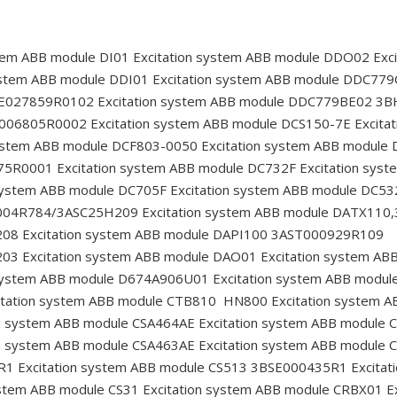
stem ABB module DI01
Excitation system ABB module DDO02
Exc
ystem ABB module DDI01
Excitation system ABB module DDC7
HE027859R0102
Excitation system ABB module DDC779BE02 3
E006805R0002
Excitation system ABB module DCS150-7E
Excita
system ABB module DCF803-0050
Excitation system ABB module
375R0001
Excitation system ABB module DC732F
Excitation sys
 system ABB module DC705F
Excitation system ABB module DC53
0004R784/3ASC25H209
Excitation system ABB module DATX11
208
Excitation system ABB module DAPI100 3AST000929R109
203
Excitation system ABB module DAO01
Excitation system AB
 system ABB module D674A906U01
Excitation system ABB modul
itation system ABB module CTB810 HN800
Excitation system 
on system ABB module CSA464AE
Excitation system ABB module
on system ABB module CSA463AE
Excitation system ABB module
5R1
Excitation system ABB module CS513 3BSE000435R1
Excita
ystem ABB module CS31
Excitation system ABB module CRBX01
Ex