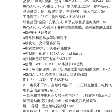
品牌：B&R贝加莱 型号：8MSA4L.R0-V5 8MSA4L.R0-
8MSA4L.R0-V5重量：1KG 输入电压:220V 物料编码：1
是否进口：是 报警功能：声音报警 输入电流：5A
工作温度：25℃ 物料编码：54828115
销售范围: 全国 安装方式: 水平安装售后服务质保一年
8MSA4L.R0-V5适用于各种需要高性能、高可靠性的
●ISA安全认证多读
●可靠性和简单故障诊断程序
●模块化，允许逐步扩展
●IP20类保护，不需要存储模块
●控制器可配置为800xA control builder
●控制器已获得完整的EMC认证
●使用一对BC810/ BC820切割CEX总线
●基于标准的硬件，用于实现最佳通信连接(以太网、PROFIB
●8MSA4L.R0-V5内置冗馀以太网通信端口
图1 64 … 模块，平常KS不动
作，电机不工作。当短时间按下 … ，三触点接通，电机
电机启动后而将S短 …”
一款三相异步电机正反转手控电路 “… ，待转速F降后再
降低肩动电流和换向冲击．保护电机和机械装置。
延 … 导通，固态继电器接通KM2．
电机得屯【I：转．IC3 … 通，固恋继电器接通KMJ，电