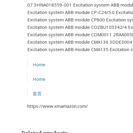
07 3HNA018559-001
Excitation system ABB mod
Excitation system ABB module CP-C24/5.0
Excitati
Excitation system ABB module CP800
Excitation s
Excitation system ABB module COZBU103342/4
Ex
Excitation system ABB module COM0011 2RAA00
Excitation system ABB module CMA136 3DDE3004
Excitation system ABB module CMA135
Excitation
Home
Home
首页
https://www.xmamazon.com/