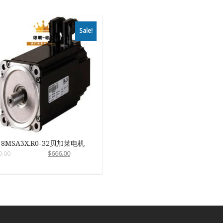
Sale!
8MSA3X.R0-32贝加莱电机
9.00
$
666.00