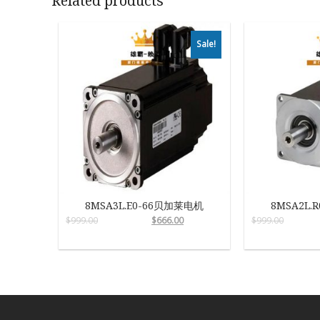
Related products
Sale!
8MSA3L.E0-66贝加莱电机
8MSA2L.
$
999.00
$
666.00
$
999.00