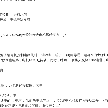
Vibro-meter
定转建 … 进行水闻
电释放，电机电源被切
WATLOW ANAFAZE
 … ) CW，ccw:Hj米控制步进电机运转疗向：(IS)
WOODWARD
源供给电机控制电路删时，时M继 … 端(3)．(4)脚导通．电机M的土绕灯l
 (4)脚之f匍也断路，电机M停J1_转动。同时，时间 … 联接人交梳220V
的
相倒顺”芙L7电机的接线圈。其中
电机转动。电
通电的 … 电平．^L而他电机停止．，控C键电机相反打向转动工作 … 键
有限位功能的电机而垃置舳。限位开关 …”