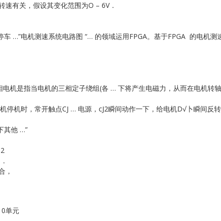
机转速有关，假设其变化范围为O – 6V．
”电机测速系统电路图 “… 的领域运用FPGA。基于FPGA 的电机测速系统
机。三相电机是指当电机的三相定子绕组(各 … 下将产生电磁力，从而在电
当电机停机时，常开触点CJ … 电源，cJ2瞬间动作一下，给电机D√卜瞬间
其他 …”
2
：．
闭合，
10单元