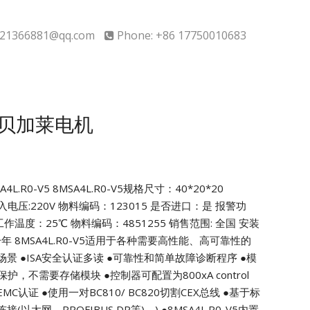
21366881@qq.com
Phone: +86 17750010683
V5贝加莱电机
L.R0-V5
8MSA4L.R0-V5规格尺寸：40*20*20
入电压:220V
物料编码：123015 是否进口：是
报警功
作温度：25℃ 物料编码：4851255
销售范围: 全国 安装
一年
8MSA4L.R0-V5适用于各种需要高性能、高可靠性的
场景
●ISA安全认证多读
●可靠性和简单故障诊断程序
●模
0类保护，不需要存储模块
●控制器可配置为800xA control
EMC认证
●使用一对BC810/ BC820切割CEX总线
●基于标
以太网、PROFIBUS DP等)。)
●8MSA4L.R0-V5内置