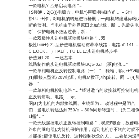
一款电机Y-△形启动电路 “…
I S接通，2JC{}}电吸☆，电机Y}臣联i接减iIf/)f … – S也
褂LU r+怍，对电机的转建进行枪删，一j电机转建逃毋l额
断的监测。当电机由于外界原田比如过载．断 … 先后失
断．保护电机不致困过载，断 …”
一款双极性步进电机驱动模块电路 “… 双
极性triiii+)rZ;t型步进电机驱动糌摹率线路．电路al1141l
C L.OCK … ）IIALF，FU LL.L,:步进电机整步半
步选摊f 20 … 一述基本
线路制作的步进电机驱动模块BQS-021（驱j电流 …”
一款单相电机正反转控制电路（一） “… 稳雎，输小+5V电
}1}联接人型流/20V电源，电机M拨正J/Ihj旋转。同 …
器 …”
一款单相电机控制电路 “… *经过适当的政接就可控制电机
正反转肩动。电路j … 示。
图(a)为电机的内部接线图。主绕组为 … 动过程中是闭合
们，当电机转述达到750/o – 80%同步转速时 … )为二
Ll需f …”
一款无线遥控电机正反转控制电路 “… 状恋F吸台，故使
路巾的继电器J,为待机保护作用，起到电机存不转的时候不
才能按c键使电机反转。这种控制状念的关 … 主要是为没