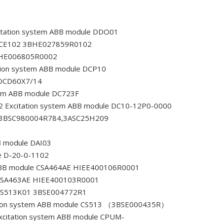
itation system ABB module DDO01
79CE102 3BHE027859R0102
BHE006805R0002
tion system ABB module DCP10
 DCD60X7/14
tem ABB module DC723F
2
Excitation system ABB module DC10-12P0-0000
0,3BSC980004R784,3ASC25H209
B module DAI03
e D-20-0-1102
ABB module CSA464AE HIEE400106R0001
 CSA463AE HIEE400103R0001
 CS513K01 3BSE004772R1
tion system ABB module CS513 （3BSE000435R）
citation system ABB module CPUM-