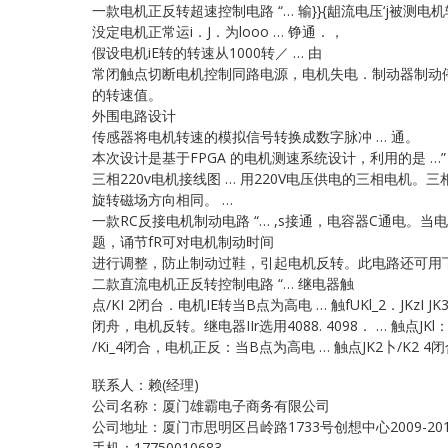
一款电机正反转超速控制电路 “… 输}}{龃流电压‘j被测电
没定电机正常运i．J．为looo … 铮通．，
假设电机iE转的转速从1000转／ … 由
常闭触点切断电机控制同路电源，电机失电．制动器制动停车 …
的转速值。
外围电路设计
传感器将电机转速的模拟信号转换成数字脉冲 … 通。
本次设计是基于FPGA 的电机测速系统设计，利用的是 …”
三相220v电机接线图 … 用220V电压供电的三相电
旋转磁场方向相同。 …
一款RC反接电机制动电路 “… ,s接通，电容器C通电。
题，诵节fR可对电机制动时间
进行调整，防止制动过鞋，引起电机反转。此电路还可用下
二款直流电机正反转控制电路 “… 继电器触
点/KI 2闭台．电机IE转当B点为高电 … 触fUKl_2．JKzI JK3
闭舟，电机反转。继电器IIr选用4088. 4098． … 触点JKl
/Ki_4闭合，电机正反：当B点为高电 … 触点JK2卜/K2 4
联系人：赖(经理)
公司名称：厦门雄霸电子商务有限公司
公司地址：厦门市思明区吕岭路1733号创想中心2009-20
手机：17750010683