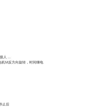
接人 …
电黼，电机M反方向旋转，时间继电
停止后