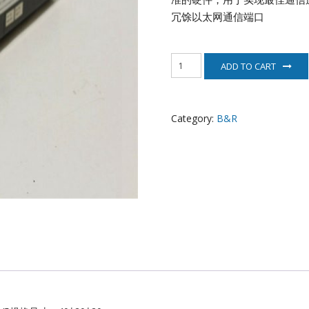
EATON
冗馀以太网通信端口
ELAU
8MSA4L.R0-
ADD TO CART
V5
Enterasys
贝
加
EPRO
莱
Category:
B&R
电
机
FOXBORO
quantity
HIMA
HONEYWELL
ICS TRIPLEX
Kawasaki