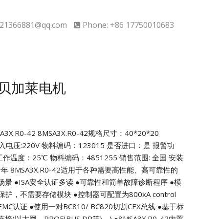
21366881@qq.com
Phone: +86 17750010683
42贝加莱电机
X.R0-42
8MSA3X.R0-42规格尺寸：40*20*20
输入电压:220V
物料编码：123015 是否进口：是
报警功
作温度：25℃ 物料编码：4851255
销售范围: 全国 安装
一年
8MSA3X.R0-42适用于各种需要高性能、高可靠性的
场景
●ISA安全认证多读
●可靠性和简单故障诊断程序
●模
0类保护，不需要存储模块
●控制器可配置为800xA control
EMC认证
●使用一对BC810/ BC820切割CEX总线
●基于标
以太网、PROFIBUS DP等)。)
●8MSA3X.R0-42内置