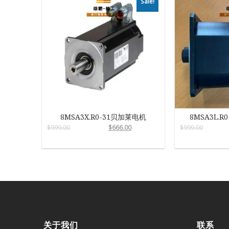
Sale!
8MSA3X.R0-31贝加莱电机
8MSA3L.R
$
999.00
$
666.00
$
999.00
关于我们
联系