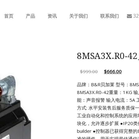
32
首页
产品
资讯
关于我们
联系我们
ABB
行业动态
B&R
公司介绍
8MSA3X.R0-
GE
$
999.00
$
666.00
EMERSON
品牌：B&R贝加莱 型号：8MSA3
8MSA3X.R0-42重量：1KG 
AMAT
能：声音报警 输入电流：5A
工
方式: 水平安装售后服务质保
Bently Nevada
工业自动化和控制系统的应用
块化，允许逐步扩展
●IP2
NI
builder
●控制器已获得完整的
准的硬件，用于实现最佳通信连接(