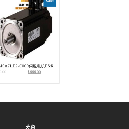
Sale!
MSA7L.E2-C009伺服电机B&R
9.00
$
666.00
分类