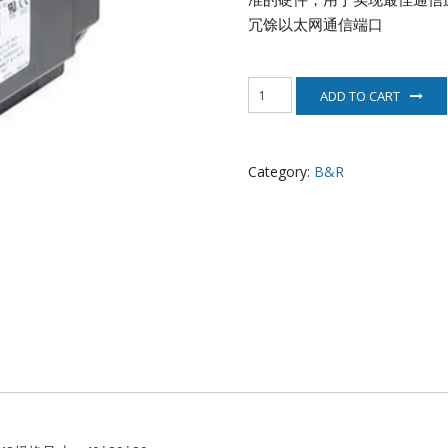
EATON
冗馀以太网通信端口
ELAU
8MSA3X.R0-
ADD TO CART
42
Enterasys
贝
加
EPRO
莱
Category:
B&R
电
机
FOXBORO
quantity
HIMA
HONEYWELL
ICS TRIPLEX
Kawasaki