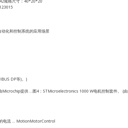
42规格尺寸：40*20*20
Kollmorgen
23015
KONGSBERG
Lam Research
工业自动化和控制系统的应用场景
MOTOROLA
PROSOFT
REXROTH
US DP等)。)
Rolls Royce
rochip提供 …图4：STMicroelectronics 1000 W电机控制套件。 (由ST 
SAM ELETRONICS
SCHNEIDER
MotionMotorControl
TRICONEX