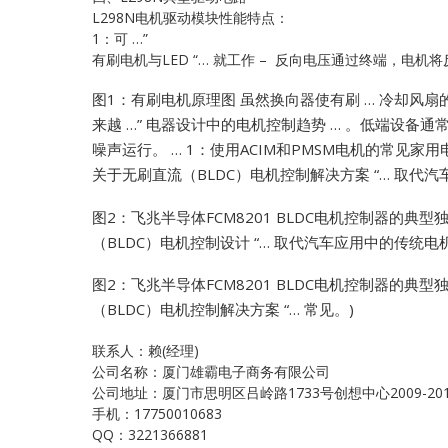
L298N电机驱动模块性能特点：
1：可 …”
有刷电机与LED “… 就工作 – 反向电压通过终端，电机
图1：有刷电机原理图
虽然换向器使有刷 … 冷却风扇
来越 …”
电器设计中的电机控制趋势 … 。低端设备通常使用
噪声运行。 … 1：使用ACIM和PMSM电机的常见家
关于无刷直流（BLDC）电机控制解决方案 “… 取代汽车
图2：飞兆半导体FCM8201 BLDC电机控制器的典
（BLDC）电机控制设计 “… 取代汽车应用中的传统电机(M
图2：飞兆半导体FCM8201 BLDC电机控制器的典
（BLDC）电机控制解决方案 “… 常见。)
联系人：赖(经理)
公司名称：厦门雄霸电子商务有限公司
公司地址：厦门市思明区吕岭路1733号创想中心2009-20
手机：17750010683
QQ：3221366881