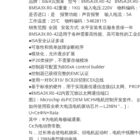
品牌：B&R贝加莱 型号：8MSA3X.R0-42 8MSA3X.R0-
8MSA3X.R0-42重量：1KG 输入电压:220V 物料编码：1
是否进口：是 报警功能：声音报警 输入电流：5A
工作温度：25℃ 物料编码：54828115
销售范围: 全国 安装方式: 水平安装售后服务质保一年
8MSA3X.R0-42适用于各种需要高性能、高可靠性的
●ISA安全认证多读
●可靠性和简单故障诊断程序
●模块化，允许逐步扩展
●IP20类保护，不需要存储模块
●控制器可配置为800xA control builder
●控制器已获得完整的EMC认证
●使用一对BC810/ BC820切割CEX总线
●基于标准的硬件，用于实现最佳通信连接(以太网、PROFIB
●8MSA3X.R0-42内置冗馀以太网通信端口
图2：Microchip dsPICDEM MCHV电机控制开发套件。 (由Mic
如何使用双全桥大电流电机驱动芯片—L298N “… ]：
U=CeФN+RaIa
其中：Ф为电机每极磁通量;
Ce为电动势常数;
N … 过长将会使电机烧坏。但电机起动时，电机中线圈中的电流 … 
四、L298N典型驱动电路