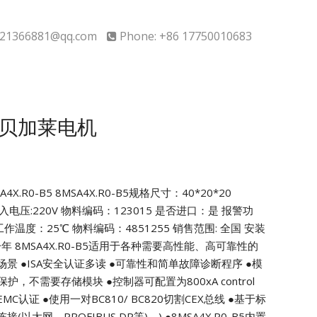
21366881@qq.com
Phone: +86 17750010683
B5贝加莱电机
X.R0-B5
8MSA4X.R0-B5规格尺寸：40*20*20
输入电压:220V
物料编码：123015 是否进口：是
报警功
作温度：25℃ 物料编码：4851255
销售范围: 全国 安装
一年
8MSA4X.R0-B5适用于各种需要高性能、高可靠性的
场景
●ISA安全认证多读
●可靠性和简单故障诊断程序
●模
0类保护，不需要存储模块
●控制器可配置为800xA control
EMC认证
●使用一对BC810/ BC820切割CEX总线
●基于标
以太网、PROFIBUS DP等)。)
●8MSA4X.R0-B5内置