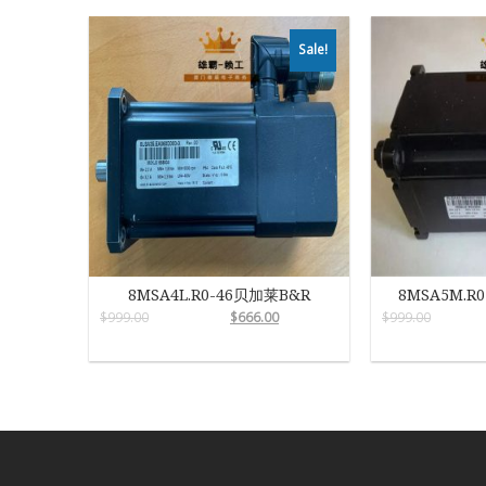
Sale!
8MSA4L.R0-46贝加莱B&R
8MSA5M.R
$
999.00
$
666.00
$
999.00