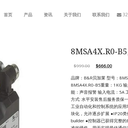
32
首页
产品
资讯
关于我们
联系我们
ABB
行业动态
B&R
公司介绍
8MSA4X.R0-
GE
$
999.00
$
666.00
EMERSON
品牌：B&R贝加莱 型号：8MSA4
8MSA4X.R0-B5重量：1KG 
AMAT
能：声音报警 输入电流：5A
工
方式: 水平安装售后服务质保
Bently Nevada
工业自动化和控制系统的应用
块化，允许逐步扩展
●IP2
NI
builder
●控制器已获得完整的
准的硬件，用于实现最佳通信连接(