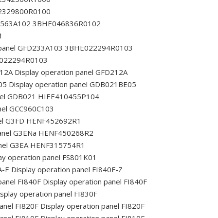
JR2329800R0100
GFD563A102 3BHE046836R0102
1
n panel GFD233A103 3BHE022294R0103
HE022294R0103
212A
Display operation panel GFD212A
05
Display operation panel GDB021BE05
anel GDB021 HIEE410455P104
anel GCC960C103
anel G3FD HENF452692R1
 panel G3ENa HENF450268R2
panel G3EA HENF315754R1
ay operation panel FS801K01
A-E
Display operation panel FI840F-Z
panel FI840F
Display operation panel FI840F
splay operation panel FI830F
anel FI820F
Display operation panel FI820F
anel FI810F
Display operation panel FI810F