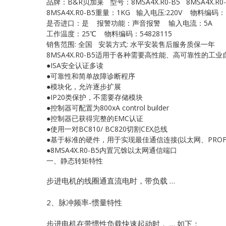
品牌：B&R贝加莱 型号：8MSA4X.R0-B5 8MSA4X.R0
8MSA4X.R0-B5重量：1KG 输入电压:220V 物料编码：1
是否进口：是 报警功能：声音报警 输入电流：5A
工作温度：25℃ 物料编码：54828115
销售范围: 全国 安装方式: 水平安装售后服务质保一年
8MSA4X.R0-B5适用于各种需要高性能、高可靠性的
●ISA安全认证多读
●可靠性和简单故障诊断程序
●模块化，允许逐步扩展
●IP20类保护，不需要存储模块
●控制器可配置为800xA control builder
●控制器已获得完整的EMC认证
●使用一对BC810/ BC820切割CEX总线
●基于标准的硬件，用于实现最佳通信连接(以太网、PROFIB
●8MSA4X.R0-B5内置冗馀以太网通信端口
一、静态转矩特性
步进电机的线圈通直流电时，带负载 …
2、脉冲频率-惯量特性
步进电机在带惯性负载快速起动时， … 如下：