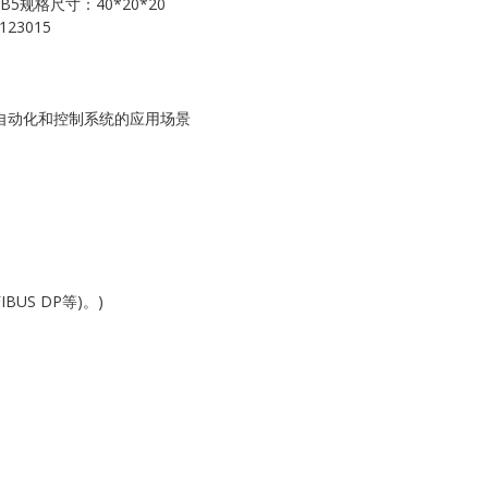
-B5规格尺寸：40*20*20
Kollmorgen
23015
KONGSBERG
Lam Research
工业自动化和控制系统的应用场景
MOTOROLA
PROSOFT
REXROTH
US DP等)。)
Rolls Royce
SAM ELETRONICS
SCHNEIDER
TRICONEX