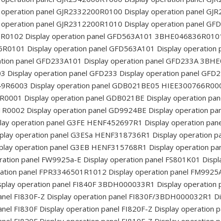
 operation panel GJR2332200R0100
Display operation panel G
 operation panel GJR2312200R1010
Display operation panel 
6R0102
Display operation panel GFD563A101 3BHE046836R010
36R0101
Display operation panel GFD563A101
Display operatio
ation panel GFD233A101
Display operation panel GFD233A 3B
03
Display operation panel GFD233
Display operation panel GFD
249R6003
Display operation panel GDB021BE05 HIEE300766R00
6R0001
Display operation panel GDB021BE
Display operation p
91R0002
Display operation panel GD9924BE
Display operation p
lay operation panel G3FE HENF452697R1
Display operation p
play operation panel G3ESa HENF318736R1
Display operation
play operation panel G3EB HENF315768R1
Display operation 
ration panel FW9925a-E
Display operation panel FS801K01
Displ
ration panel FPR3346501R1012
Display operation panel FM9925
splay operation panel FI840F 3BDH000033R1
Display operation 
anel FI830F-Z
Display operation panel FI830F/3BDH000032R1
Di
anel FI830F
Display operation panel FI820F-Z
Display operation p
anel FI820F
Display operation panel FI810F-Z
Display operation p