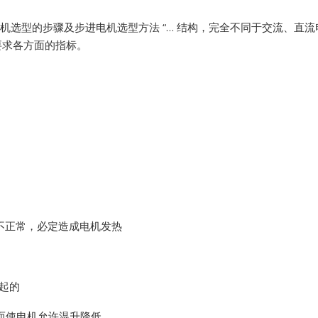
机选型的步骤及步进电机选型方法 “… 结构，完全不同于交流、直流
Vibro-meter
要求各方面的指标。
WATLOW ANAFAZE
WOODWARD
作不正常，必定造成电机发热
起的
从而使电机允许温升降低