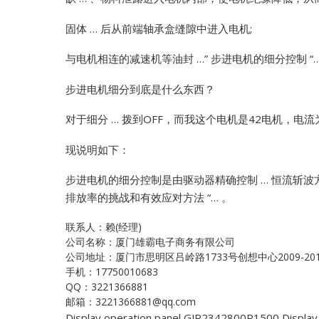
固体 … 后从前端轴承盒缝隙中进入电机;
与电机相连的减速机等油封 …”
步进电机的细分控制 “
步进电机细分到底是什么东西？
对于细分 … 拨到OFF，而我这个电机是42电机，电流为1
现说明如下：
步进电机的细分控制是由驱动器精确控制 … 恒流斩波
排放率的挑战和有效应对方法 “… 。
联系人：赖(经理)
公司名称：厦门雄霸电子商务有限公司
公司地址：厦门市思明区吕岭路1733号创想中心2009-20
手机：17750010683
QQ：3221366881
邮箱：3221366881@qq.com
Display operation panel GJR2342800R1500
Display