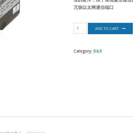
EATON
冗馀以太网通信端口
ELAU
8MSA4X.R0-
ADD TO CART
B5
Enterasys
贝
加
EPRO
莱
Category:
B&R
电
机
FOXBORO
quantity
HIMA
HONEYWELL
ICS TRIPLEX
Kawasaki