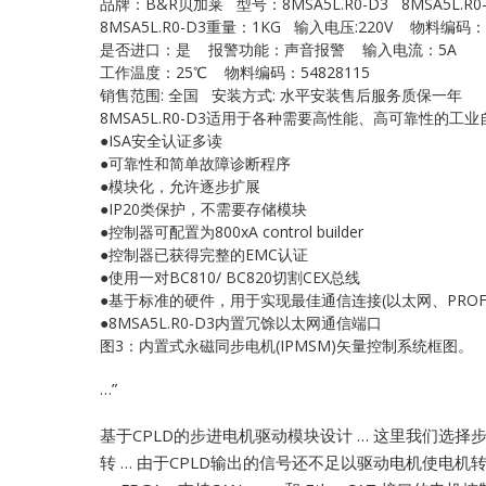
品牌：B&R贝加莱 型号：8MSA5L.R0-D3 8MSA5L.R0
8MSA5L.R0-D3重量：1KG 输入电压:220V 物料编码：1
是否进口：是 报警功能：声音报警 输入电流：5A
工作温度：25℃ 物料编码：54828115
销售范围: 全国 安装方式: 水平安装售后服务质保一年
8MSA5L.R0-D3适用于各种需要高性能、高可靠性的
●ISA安全认证多读
●可靠性和简单故障诊断程序
●模块化，允许逐步扩展
●IP20类保护，不需要存储模块
●控制器可配置为800xA control builder
●控制器已获得完整的EMC认证
●使用一对BC810/ BC820切割CEX总线
●基于标准的硬件，用于实现最佳通信连接(以太网、PROFIB
●8MSA5L.R0-D3内置冗馀以太网通信端口
图3：内置式永磁同步电机(IPMSM)矢量控制系统框图。
…”
基于CPLD的步进电机驱动模块设计 … 这里我们选择
转 … 由于CPLD输出的信号还不足以驱动电机使电机转动