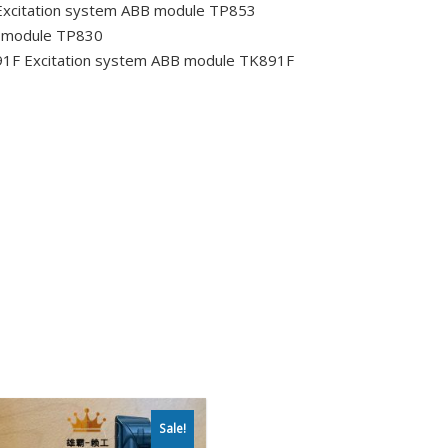
xcitation system ABB module TP853
B module TP830
91F
Excitation system ABB module TK891F
Sale!