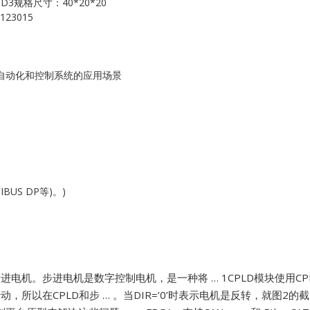
-D3规格尺寸：40*20*20
Kollmorgen
23015
KONGSBERG
Lam Research
工业自动化和控制系统的应用场景
MOTOROLA
PROSOFT
REXROTH
US DP等)。)
Rolls Royce
SAM ELETRONICS
SCHNEIDER
步进电机。步进电机是数字控制电机，是一种将 … 1CPLD模块使用
，所以在CPLD和步 … 。当DIR=‘0’时表示电机是反转，就图2的截
TRICONEX