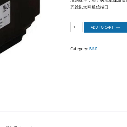
EATON
冗馀以太网通信端口
ELAU
8MSA5L.R0-
ADD TO CART
D3
Enterasys
伺
服
EPRO
电
Category:
B&R
机
B&R
FOXBORO
quantity
HIMA
HONEYWELL
ICS TRIPLEX
Kawasaki