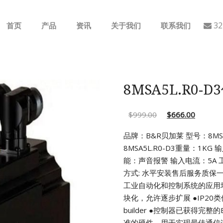
32
首页
产品
资讯
关于我们
联系我们
ABB
行业动态
B&R
公司介绍
8MSA5L.R0-
GE
$
999.00
$
666.00
EMERSON
品牌：B&R贝加莱 型号：8MSA5
8MSA5L.R0-D3重量：1KG 
AMAT
能：声音报警 输入电流：5A
工
方式: 水平安装售后服务质保
Bently Nevada
工业自动化和控制系统的应用
块化，允许逐步扩展
●IP2
NI
builder
●控制器已获得完整的
准的硬件，用于实现最佳通信连接(