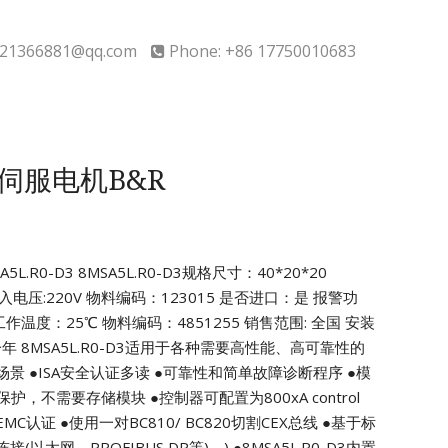
21366881@qq.com
Phone: +86 17750010683
D3伺服电机B&R
L.R0-D3
8MSA5L.R0-D3规格尺寸：40*20*20
输入电压:220V
物料编码：123015 是否进口：是
报警功
作温度：25℃ 物料编码：4851255
销售范围: 全国 安装
一年
8MSA5L.R0-D3适用于各种需要高性能、高可靠性的
场景
●ISA安全认证多读
●可靠性和简单故障诊断程序
●模
0类保护，不需要存储模块
●控制器可配置为800xA control
EMC认证
●使用一对BC810/ BC820切割CEX总线
●基于标
以太网、PROFIBUS DP等)。)
●8MSA5L.R0-D3内置