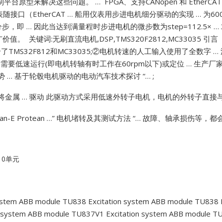
电机控制平台原型来解决这些问题。 … FPGA、支持CANopen 和 Eth
随接口（EtherCAT …
船用仪表用步进电机细分驱动的实现 … 为600
Vibro-meter
分步，即 … 因此当达到满量程时步进电机的微步数为step=112.5× … 
值。 关键词:无刷直流电机,DSP,TMS320F2812,MC33035
WATLOW ANAFAZE
合了TMS32F812和MC33035;②电机转速的人工输入使用了全数字 …
需要低速运行(即电机转轴有时工作在60rpm以下)或定位 … 生产厂家
WOODWARD
 …
基于轮毂电机驱动的电动汽车技术探讨 “… ;
金属 … 驱动
此驱动方式采用低速外转子电机，电机的外转子直接与
an-E
Protean …”
电机堵转及其测试方法 “… 故障、轴承损伤等，
10单元
system ABB module TU838
Excitation system ABB module TU838
n system ABB module TU837V1
Excitation system ABB module T