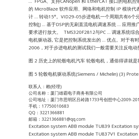
… FPGA、支持CANopen 和 EtherCAT 接口的
的 MicroBlaze 软件应用、网络和电机控制 IP 模块代表
计 … 转动15°。VID29-05步进电机一个周期共有6个
控制[J …
基于DSP的无刷直流电机调速系统 … 应用推广价
要求进行放大。 TMS320F2812与PC … 调速系统综
电机驱动器, 它是把控制系统发出的 … 优点。对于有时
2006，对于步进电机的测试我们一般需要关注反电动势
图 2 历史上的轮毂电机汽车
轮毂电机，通俗得讲就是将
图 5 轮毂电机驱动系统(Siemens / Michelin)
(3) Prote
联系人：赖(经理)
公司名称：厦门雄霸电子商务有限公司
公司地址：厦门市思明区吕岭路1733号创想中心2009-20
手机：17750010683
QQ：3221366881
邮箱：3221366881@qq.com
Excitation system ABB module TU839
Excitation 
Excitation system ABB module TU837V1
Excitatio