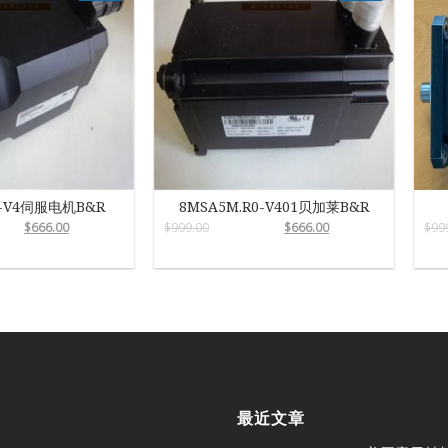
2-V4伺服电机B&R
8MSA5M.R0-V401贝加莱B&R
$
666.00
$
999.00
$
666.00
$
99
最近文章