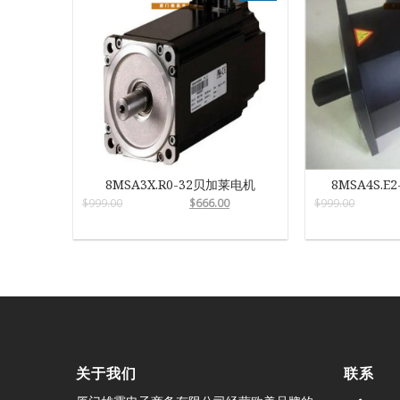
8MSA3X.R0-32贝加莱电机
8MSA4S.E
$
999.00
$
666.00
$
999.00
关于我们
联系