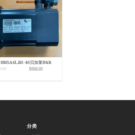
8MSA4L.R0-46贝加莱B&R
9.00
$
666.00
分类