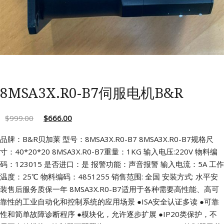
8MSA3X.R0-B7伺服电机B&R
$
999.00
$
666.00
品牌：B&R贝加莱 型号：8MSA3X.R0-B7
8MSA3X.R0-B7规格尺
寸：40*20*20
8MSA3X.R0-B7重量：1KG 输入电压:220V
物料编
码：123015 是否进口：是
报警功能：声音报警 输入电流：5A
工作
温度：25℃ 物料编码：4851255
销售范围: 全国 安装方式: 水平安
装售后服务质保一年
8MSA3X.R0-B7适用于各种需要高性能、高可
靠性的工业自动化和控制系统的应用场景
●ISA安全认证多读
●可靠
性和简单故障诊断程序
●模块化，允许逐步扩展
●IP20类保护，不