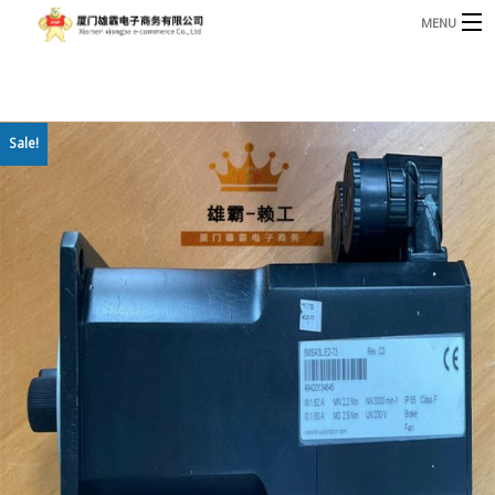
MENU
3221366881@qq.com
Phone: +86 17750010683
首页
Sale!
产品
B
资讯
B
关于我们
联系我们