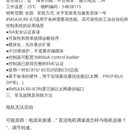
是否进口：是 报警功能：声音报警 输入电流：5A
E
工作温度：25℃ 物料编码：54828115
销售范围: 全国 安装方式: 水平安装售后服务质保一年
8MSA3X.R0-B7适用于各种需要高性能、高可靠性的工业自动化和
控制系统的应用场景
●ISA安全认证多读
●可靠性和简单故障诊断程序
●模块化，允许逐步扩展
●IP20类保护，不需要存储模块
●控制器可配置为800xA control builder
●控制器已获得完整的EMC认证
A
●使用一对BC810/ BC820切割CEX总线
●基于标准的硬件，用于实现最佳通信连接(以太网、PROFIBUS
DP等)。)
●8MSA3X.R0-B7内置冗馀以太网通信端口
三、常见故障及排除方法
电机无法启动
可能原因：电源未接通 …”
直流电机调速器怎样与电机连接？
“… 调节转速。