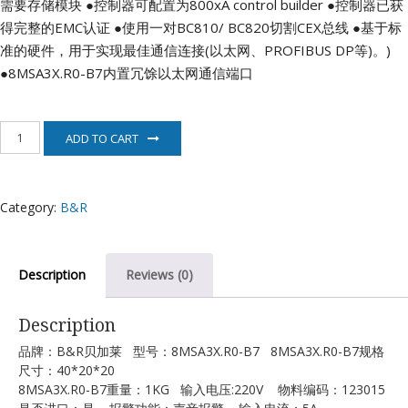
需要存储模块
●控制器可配置为800xA control builder
●控制器已获
得完整的EMC认证
●使用一对BC810/ BC820切割CEX总线
●基于标
准的硬件，用于实现最佳通信连接(以太网、PROFIBUS DP等)。)
●8MSA3X.R0-B7内置冗馀以太网通信端口
8MSA3X.R0-
ADD TO CART
B7
伺
服
电
Category:
B&R
机
B&R
quantity
Description
Reviews (0)
Description
品牌：B&R贝加莱 型号：8MSA3X.R0-B7 8MSA3X.R0-B7规格
尺寸：40*20*20
8MSA3X.R0-B7重量：1KG 输入电压:220V 物料编码：123015