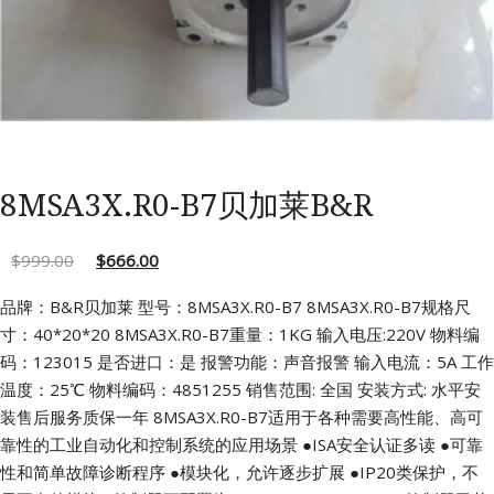
8MSA3X.R0-B7贝加莱B&R
$
999.00
$
666.00
品牌：B&R贝加莱 型号：8MSA3X.R0-B7
8MSA3X.R0-B7规格尺
寸：40*20*20
8MSA3X.R0-B7重量：1KG 输入电压:220V
物料编
码：123015 是否进口：是
报警功能：声音报警 输入电流：5A
工作
温度：25℃ 物料编码：4851255
销售范围: 全国 安装方式: 水平安
装售后服务质保一年
8MSA3X.R0-B7适用于各种需要高性能、高可
靠性的工业自动化和控制系统的应用场景
●ISA安全认证多读
●可靠
性和简单故障诊断程序
●模块化，允许逐步扩展
●IP20类保护，不