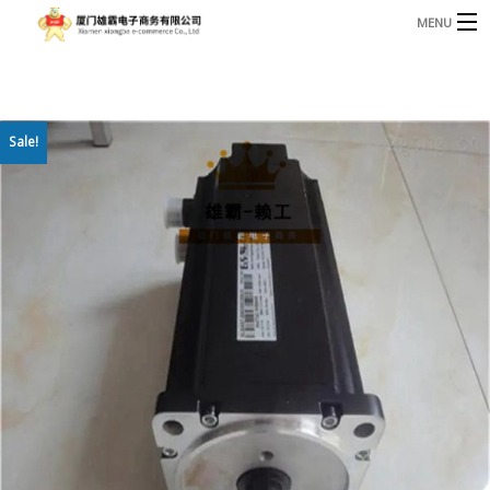
MENU
3221366881@qq.com
Phone: +86 17750010683
首页
Sale!
产品
B
资讯
B
关于我们
联系我们