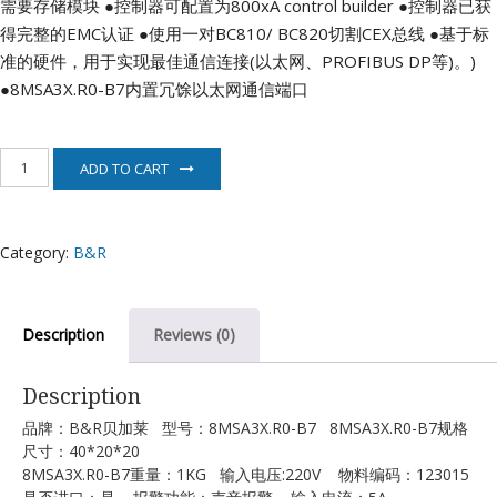
需要存储模块
●控制器可配置为800xA control builder
●控制器已获
得完整的EMC认证
●使用一对BC810/ BC820切割CEX总线
●基于标
准的硬件，用于实现最佳通信连接(以太网、PROFIBUS DP等)。)
●8MSA3X.R0-B7内置冗馀以太网通信端口
8MSA3X.R0-
ADD TO CART
B7
贝
加
莱
Category:
B&R
B&R
quantity
Description
Reviews (0)
Description
品牌：B&R贝加莱 型号：8MSA3X.R0-B7 8MSA3X.R0-B7规格
尺寸：40*20*20
8MSA3X.R0-B7重量：1KG 输入电压:220V 物料编码：123015