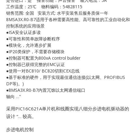
是否进口：是 报警功能：声音报警 输入电流：5A
E
工作温度：25℃ 物料编码：54828115
销售范围: 全国 安装方式: 水平安装售后服务质保一年
8MSA3X.R0-B7适用于各种需要高性能、高可靠性的工业自动化和
控制系统的应用场景
●ISA安全认证多读
●可靠性和简单故障诊断程序
●模块化，允许逐步扩展
●IP20类保护，不需要存储模块
●控制器可配置为800xA control builder
●控制器已获得完整的EMC认证
A
●使用一对BC810/ BC820切割CEX总线
●基于标准的硬件，用于实现最佳通信连接(以太网、PROFIBUS
DP等)。)
●8MSA3X.R0-B7内置冗馀以太网通信端口
轴向 …”
采用PIC16C621A单片机和线圈实现八细分步进电机驱动器的
设计 “… 较高。
步进电机控制