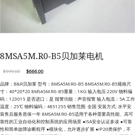
8MSA5M.R0-B5贝加莱电机
$
999.00
$
666.00
品牌：B&R贝加莱 型号：8MSA5M.R0-B5
8MSA5M.R0-B5规格尺
寸：40*20*20
8MSA5M.R0-B5重量：1KG 输入电压:220V
物料编
码：123015 是否进口：是
报警功能：声音报警 输入电流：5A
工作
温度：25℃ 物料编码：4851255
销售范围: 全国 安装方式: 水平安
装售后服务质保一年
8MSA5M.R0-B5适用于各种需要高性能、高可
靠性的工业自动化和控制系统的应用场景
●ISA安全认证多读
●可靠
性和简单故障诊断程序
●模块化，允许逐步扩展
●IP20类保护，不