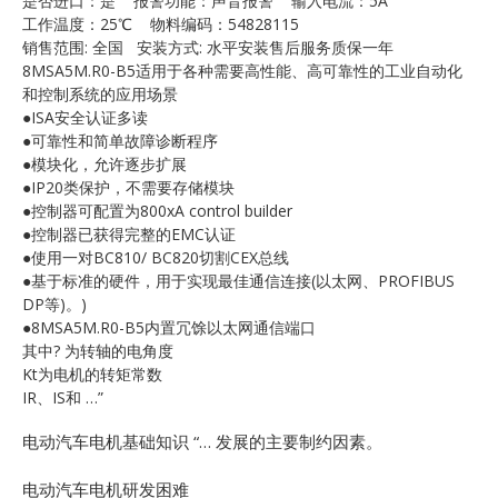
是否进口：是 报警功能：声音报警 输入电流：5A
E
工作温度：25℃ 物料编码：54828115
销售范围: 全国 安装方式: 水平安装售后服务质保一年
8MSA5M.R0-B5适用于各种需要高性能、高可靠性的工业自动化
和控制系统的应用场景
●ISA安全认证多读
●可靠性和简单故障诊断程序
●模块化，允许逐步扩展
●IP20类保护，不需要存储模块
●控制器可配置为800xA control builder
●控制器已获得完整的EMC认证
A
●使用一对BC810/ BC820切割CEX总线
●基于标准的硬件，用于实现最佳通信连接(以太网、PROFIBUS
DP等)。)
●8MSA5M.R0-B5内置冗馀以太网通信端口
其中? 为转轴的电角度
Kt为电机的转矩常数
IR、IS和 …”
电动汽车电机基础知识 “… 发展的主要制约因素。
电动汽车电机研发困难