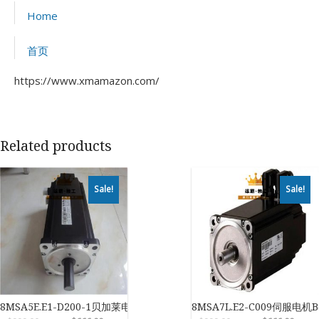
Home
首页
https://www.xmamazon.com/
Related products
Sale!
Sale!
8MSA5E.E1-D200-1贝加莱电机
8MSA7L.E2-C009伺服电机B