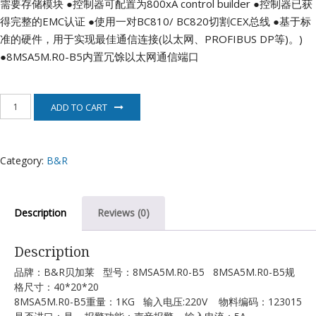
需要存储模块
●控制器可配置为800xA control builder
●控制器已获
得完整的EMC认证
●使用一对BC810/ BC820切割CEX总线
●基于标
准的硬件，用于实现最佳通信连接(以太网、PROFIBUS DP等)。)
●8MSA5M.R0-B5内置冗馀以太网通信端口
8MSA5M.R0-
ADD TO CART
B5
贝
加
莱
Category:
B&R
电
机
quantity
Description
Reviews (0)
Description
品牌：B&R贝加莱 型号：8MSA5M.R0-B5 8MSA5M.R0-B5规
格尺寸：40*20*20
8MSA5M.R0-B5重量：1KG 输入电压:220V 物料编码：123015