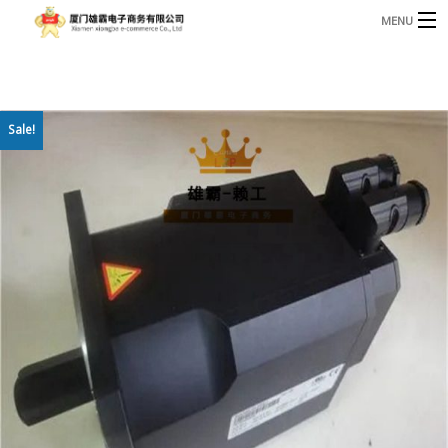
MENU
3221366881@qq.com
Phone: +86 17750010683
首页
Sale!
产品
B
资讯
B
关于我们
联系我们