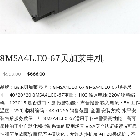
8MSA4L.E0-67贝加莱电机
$
999.00
$
666.00
品牌：B&R贝加莱 型号：8MSA4L.E0-67
8MSA4L.E0-67规格尺
寸：40*20*20
8MSA4L.E0-67重量：1KG 输入电压:220V
物料编
码：123015 是否进口：是
报警功能：声音报警 输入电流：5A
工作
温度：25℃ 物料编码：4851255
销售范围: 全国 安装方式: 水平安
装售后服务质保一年
8MSA4L.E0-67适用于各种需要高性能、高可
靠性的工业自动化和控制系统的应用场景
●ISA安全认证多读
●可靠
性和简单故障诊断程序
●模块化，允许逐步扩展
●IP20类保护，不