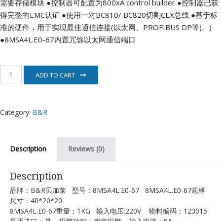
需要存储模块
●控制器可配置为800xA control builder
●控制器已获
得完整的EMC认证
●使用一对BC810/ BC820切割CEX总线
●基于标
准的硬件，用于实现最佳通信连接(以太网、PROFIBUS DP等)。)
●8MSA4L.E0-67内置冗馀以太网通信端口
8MSA4L.E0-
ADD TO CART
67
贝
加
莱
Category:
B&R
电
机
quantity
Description
Reviews (0)
Description
品牌：B&R贝加莱 型号：8MSA4L.E0-67 8MSA4L.E0-67规格
尺寸：40*20*20
8MSA4L.E0-67重量：1KG 输入电压:220V 物料编码：123015