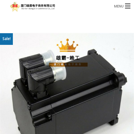
MENU
3221366881@qq.com
Phone: +86 17750010683
首页
Sale!
产品
B
资讯
B
关于我们
联系我们