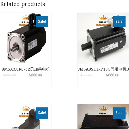
Related products
Sale!
Sale!
8MSA3X.R0-32贝加莱电机
8MSA8S.E1-P10C伺服电机
$
999.00
$
666.00
$
999.00
$
666.00
Sale!
Sale!