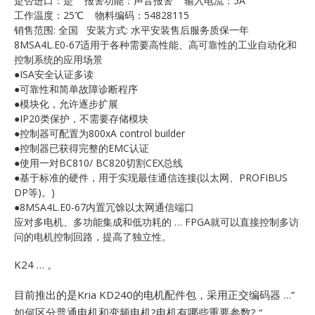
是否进口：是 报警功能：声音报警 输入电流：5A
E
工作温度：25℃ 物料编码：54828115
销售范围: 全国 安装方式: 水平安装售后服务质保一年
8MSA4L.E0-67适用于各种需要高性能、高可靠性的工业自动化和
控制系统的应用场景
●ISA安全认证多读
●可靠性和简单故障诊断程序
●模块化，允许逐步扩展
●IP20类保护，不需要存储模块
●控制器可配置为800xA control builder
●控制器已获得完整的EMC认证
A
●使用一对BC810/ BC820切割CEX总线
●基于标准的硬件，用于实现最佳通信连接(以太网、PROFIBUS
DP等)。)
●8MSA4L.E0-67内置冗馀以太网通信端口
应对多电机、多功能集成和低功耗的 … FPGA就可以直接控制多访
问的电机控制回路，提高了独立性。
K24 … 。
目前推出的是Kria KD240的电机配件包，采用正交编码器 …”
如何区分普通电机和变频电机?电机有哪些重要参数? “… 。