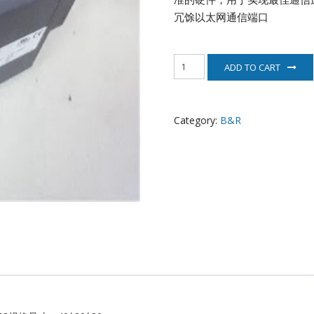
EATON
冗馀以太网通信端口
ELAU
8MSA3S.E1-
ADD TO CART
32
Enterasys
伺
服
EPRO
电
Category:
B&R
机
B&R
FOXBORO
quantity
HIMA
HONEYWELL
ICS TRIPLEX
Kawasaki