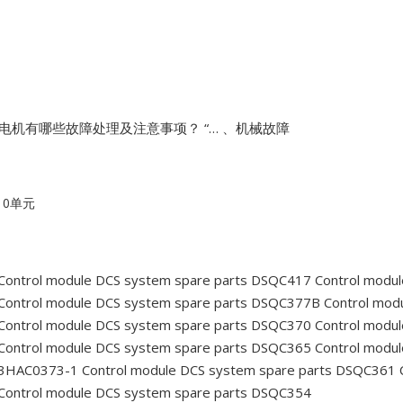
电机有哪些故障处理及注意事项？ “… 、机械故障
10单元
Control module DCS system spare parts DSQC417
Control modu
Control module DCS system spare parts DSQC377B
Control mod
Control module DCS system spare parts DSQC370
Control modul
Control module DCS system spare parts DSQC365
Control modul
 3HAC0373-1
Control module DCS system spare parts DSQC361
C
Control module DCS system spare parts DSQC354