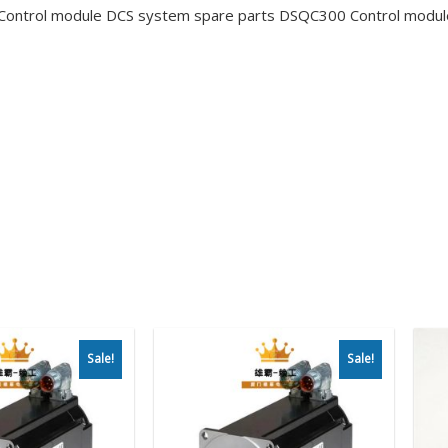
Control module DCS system spare parts DSQC300
Control modu
Sale!
Sale!