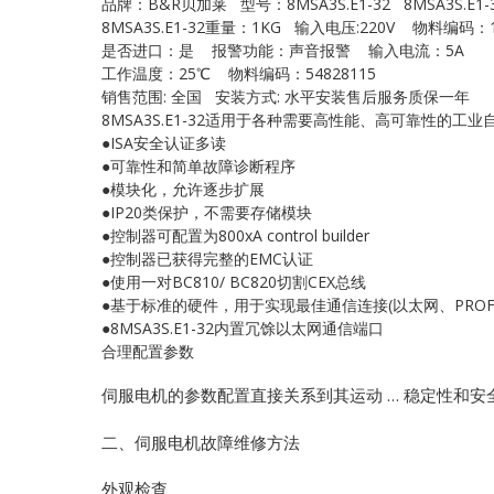
品牌：B&R贝加莱 型号：8MSA3S.E1-32 8MSA3S.E1-
8MSA3S.E1-32重量：1KG 输入电压:220V 物料编码：1
是否进口：是 报警功能：声音报警 输入电流：5A
工作温度：25℃ 物料编码：54828115
销售范围: 全国 安装方式: 水平安装售后服务质保一年
8MSA3S.E1-32适用于各种需要高性能、高可靠性的
●ISA安全认证多读
●可靠性和简单故障诊断程序
●模块化，允许逐步扩展
●IP20类保护，不需要存储模块
●控制器可配置为800xA control builder
●控制器已获得完整的EMC认证
●使用一对BC810/ BC820切割CEX总线
●基于标准的硬件，用于实现最佳通信连接(以太网、PROFIB
●8MSA3S.E1-32内置冗馀以太网通信端口
合理配置参数
伺服电机的参数配置直接关系到其运动 … 稳定性和安
二、伺服电机故障维修方法
外观检查