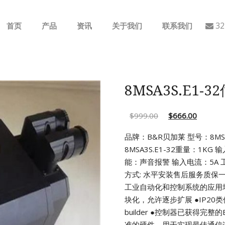
32
首页
产品
资讯
关于我们
联系我们
ABB
行业动态
B&R
公司介绍
8MSA3S.E1-
GE
$
999.00
$
666.00
EMERSON
品牌：B&R贝加莱 型号：8MSA3
8MSA3S.E1-32重量：1KG 输
AMAT
能：声音报警 输入电流：5A
工
方式: 水平安装售后服务质保
Bently Nevada
工业自动化和控制系统的应用
块化，允许逐步扩展
●IP2
NI
builder
●控制器已获得完整的
准的硬件，用于实现最佳通信连接(