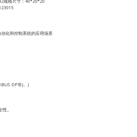
32规格尺寸：40*20*20
Kollmorgen
23015
KONGSBERG
Lam Research
工业自动化和控制系统的应用场景
MOTOROLA
PROSOFT
REXROTH
US DP等)。)
Rolls Royce
SAM ELETRONICS
全性。
SCHNEIDER
TRICONEX