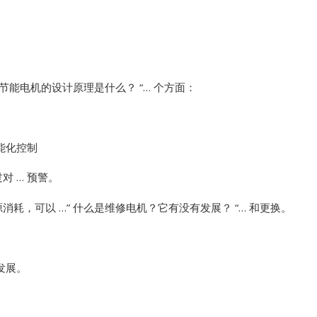
Vibro-meter
WATLOW ANAFAZE
节能电机的设计原理是什么？ “… 个方面：
WOODWARD
能化控制
 … 预警。
耗，可以 …”
什么是维修电机？它有没有发展？ “… 和更换。
发展。