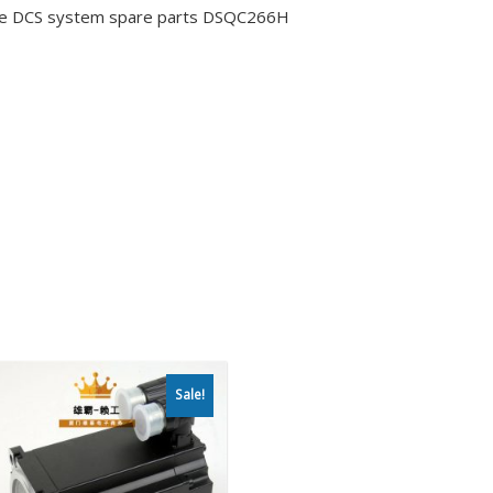
le DCS system spare parts DSQC266H
Sale!