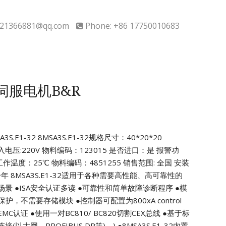
21366881@qq.com
Phone: +86 17750010683
32伺服电机B&R
S.E1-32
8MSA3S.E1-32规格尺寸：40*20*20
入电压:220V
物料编码：123015 是否进口：是
报警功
作温度：25℃ 物料编码：4851255
销售范围: 全国 安装
一年
8MSA3S.E1-32适用于各种需要高性能、高可靠性的
场景
●ISA安全认证多读
●可靠性和简单故障诊断程序
●模
0类保护，不需要存储模块
●控制器可配置为800xA control
EMC认证
●使用一对BC810/ BC820切割CEX总线
●基于标
以太网、PROFIBUS DP等)。)
●8MSA3S.E1-32内置