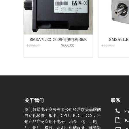
8MSA7L.E2-C009伺服电机B&R
8MSA2L.
$
999.00
$
666.00
$
999.00
关于我们
联系
厦门雄霸电子商务有限公司经营欧美品牌的
Ph
自动化模块、板卡、CPU、PLC、DCS，经
Fa
销产品广泛应用于电子、冶金、化工、电
厂、钢厂、橡胶、水泥、机械设备、建筑等