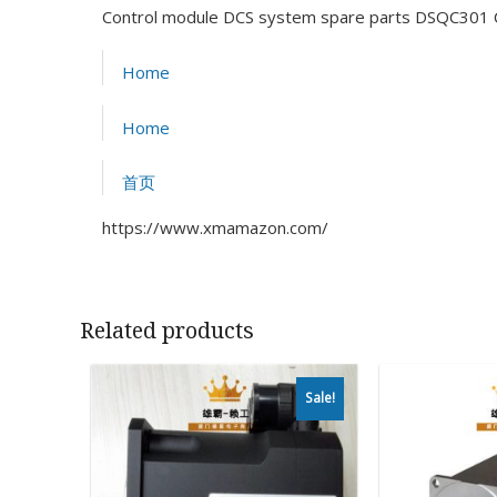
Control module DCS system spare parts DSQC301
Home
Home
首页
https://www.xmamazon.com/
Related products
Sale!