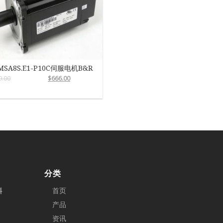
MSA8S.E1-P10C伺服电机B&R
9.00
$
666.00
分类
料
首页
产品
资讯