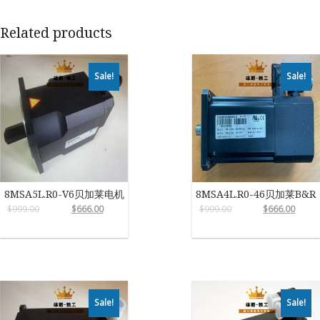
Related products
Sale!
Sale!
8MSA5L.R0-V6贝加莱电机
8MSA4L.R0-46贝加莱B&R
$
999.00
$
666.00
$
999.00
$
666.00
Sale!
Sale!