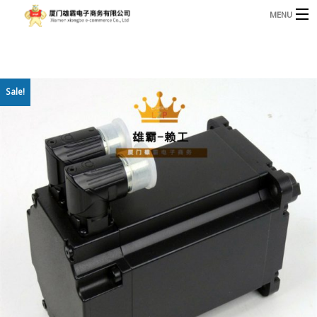
MENU
3221366881@qq.com
Phone: +86 17750010683
首页
Sale!
产品
B
资讯
B
关于我们
联系我们