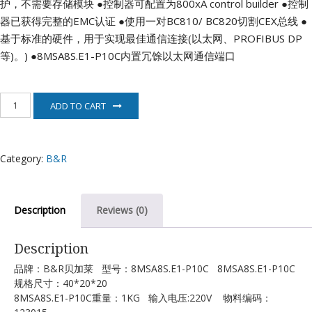
护，不需要存储模块
●控制器可配置为800xA control builder
●控制
器已获得完整的EMC认证
●使用一对BC810/ BC820切割CEX总线
●
基于标准的硬件，用于实现最佳通信连接(以太网、PROFIBUS DP
等)。)
●8MSA8S.E1-P10C内置冗馀以太网通信端口
8MSA8S.E1-
ADD TO CART
P10C
贝
加
莱
Category:
B&R
B&R
quantity
Description
Reviews (0)
Description
品牌：B&R贝加莱 型号：8MSA8S.E1-P10C 8MSA8S.E1-P10C
规格尺寸：40*20*20
8MSA8S.E1-P10C重量：1KG 输入电压:220V 物料编码：