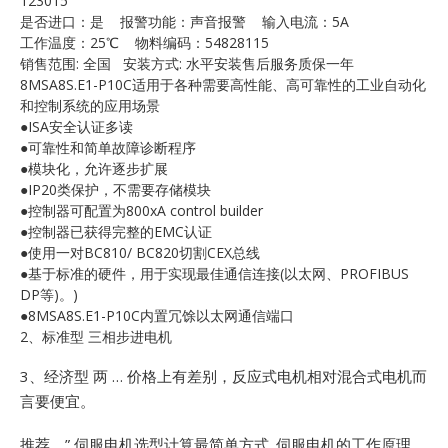
123015
E
是否进口：是 报警功能：声音报警 输入电流：5A
工作温度：25℃ 物料编码：54828115
销售范围: 全国 安装方式: 水平安装售后服务质保一年
8MSA8S.E1-P10C适用于各种需要高性能、高可靠性的工业自动化
和控制系统的应用场景
●ISA安全认证多读
●可靠性和简单故障诊断程序
●模块化，允许逐步扩展
●IP20类保护，不需要存储模块
●控制器可配置为800xA control builder
A
●控制器已获得完整的EMC认证
●使用一对BC810/ BC820切割CEX总线
●基于标准的硬件，用于实现最佳通信连接(以太网、PROFIBUS
DP等)。)
●8MSA8S.E1-P10C内置冗馀以太网通信端口
2、标准型 三相步进电机
3、经济型 两 … 价格上有差别，反应式电机相对混合式电机而
言要便宜。
推荐 …”
伺服电机选型计算最简单方式_伺服电机的工作原理